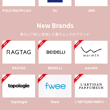
POLO RALPH LAUREN
GU
JINS
New Brands
新たにTWCに参加した要チェックのブランド
RAGTAG
BEIDELLI
warmth
Topologie
fwee
L'ARTISAN PARFUMEUR