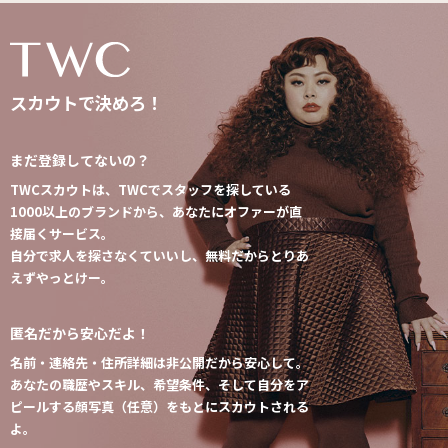
スカウトで決めろ！
まだ登録してないの？
TWCスカウトは、TWCでスタッフを探している
1000以上のブランドから、あなたにオファーが直
接届くサービス。
⾃分で求⼈を探さなくていいし、無料だからとりあ
えずやっとけー。
匿名だから安⼼だよ！
名前・連絡先・住所詳細は⾮公開だから安⼼して。
あなたの職歴やスキル、希望条件、そして⾃分をア
ピールする顔写真（任意）をもとにスカウトされる
よ。