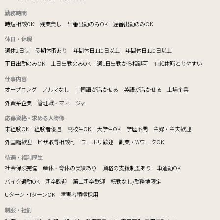
勤務時間
時短相談OK
残業無し
早番出勤のみOK
遅番出勤のみOK
休日・休暇
週休2日制
長期休暇あり
年間休日110日以上
年間休日120日以上
平日出勤のみOK
土日出勤のみOK
週1日出勤から相談可
有給休暇とりやすい
仕事内容
オープニング
ノルマなし
中国語が活かせる
英語が活かせる
上場企業
外資系企業
管理職・マネージャー
応募資格・求める人物像
未経験OK
経験者優遇
高校生OK
大学生OK
学歴不問
主婦・主夫歓迎
外国籍歓迎
ビザ取得相談可
ワーホリ歓迎
副業・WワークOK
待遇・福利厚生
社会保険完備
産休・育休の実績あり
資格の支援制度あり
車通勤OK
バイク通勤OK
新卒歓迎
第二新卒歓迎
転勤なし/勤務地限定
Uターン・IターンOK
障害者積極採用
制服・社割