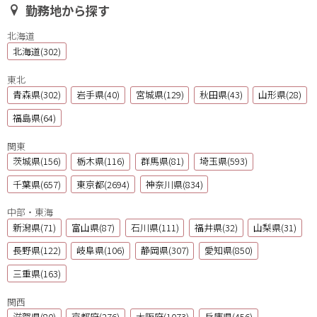
勤務地から探す
北海道
北海道(302)
東北
青森県(302)
岩手県(40)
宮城県(129)
秋田県(43)
山形県(28)
福島県(64)
関東
茨城県(156)
栃木県(116)
群馬県(81)
埼玉県(593)
千葉県(657)
東京都(2694)
神奈川県(834)
中部・東海
新潟県(71)
富山県(87)
石川県(111)
福井県(32)
山梨県(31)
長野県(122)
岐阜県(106)
静岡県(307)
愛知県(850)
三重県(163)
関西
滋賀県(80)
京都府(276)
大阪府(1073)
兵庫県(456)