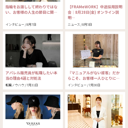
指輪をお渡しして終わりではな
【FRAMeWORK】中途採用説明
い、お客様の人生の節目に関…
会｜8月28日(金) オンライン説
明…
インタビュー / 8月7日
ニュース / 8月5日
アパレル販売員が転職したい本
『マニュアルがない接客』だか
当の理由4選と対処法
らこそ、お客様一人ひとりに…
転職ノウハウ / 7月31日
インタビュー / 7月30日