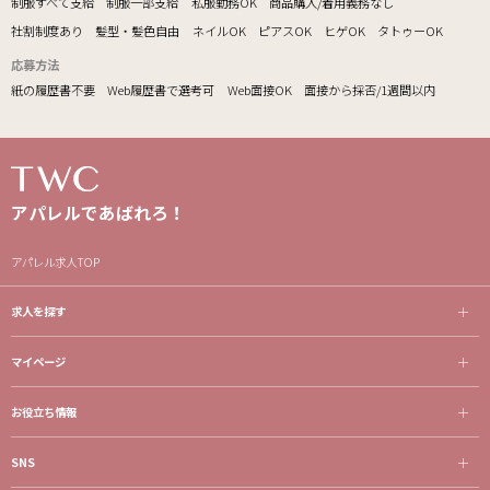
制服すべて支給
制服一部支給
私服勤務OK
商品購入/着用義務なし
社割制度あり
髪型・髪色自由
ネイルOK
ピアスOK
ヒゲOK
タトゥーOK
応募方法
紙の履歴書不要
Web履歴書で選考可
Web面接OK
面接から採否/1週間以内
アパレルであばれろ！
アパレル求人TOP
求人を探す
マイページ
お役立ち情報
SNS