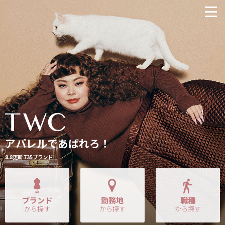
アパレルであばれろ！
8.8更新 735ブランド
ブランド
勤務地
職種
から探す
から探す
から探す