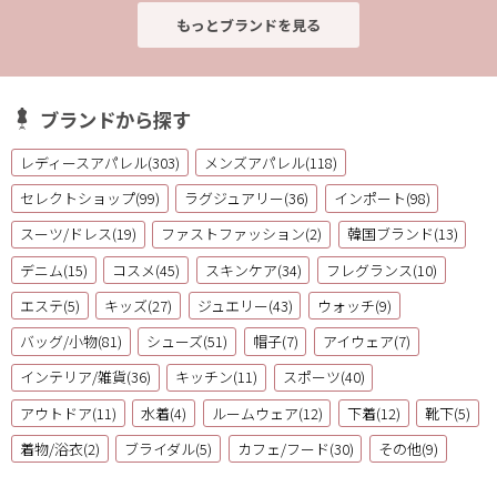
もっとブランドを見る
ブランドから探す
レディースアパレル(303)
メンズアパレル(118)
セレクトショップ(99)
ラグジュアリー(36)
インポート(98)
スーツ/ドレス(19)
ファストファッション(2)
韓国ブランド(13)
デニム(15)
コスメ(45)
スキンケア(34)
フレグランス(10)
エステ(5)
キッズ(27)
ジュエリー(43)
ウォッチ(9)
バッグ/小物(81)
シューズ(51)
帽子(7)
アイウェア(7)
インテリア/雑貨(36)
キッチン(11)
スポーツ(40)
アウトドア(11)
水着(4)
ルームウェア(12)
下着(12)
靴下(5)
着物/浴衣(2)
ブライダル(5)
カフェ/フード(30)
その他(9)