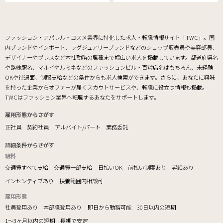
ファッション・アパレル・コスメ業界に特化した求人・転職情報サイト「TWC」。国
内ブランドやインポート、ラグジュアリーブランドなどのショップ販売員や美容部員、
デザイナーやプレスなど本社勤務の職種まで幅広い求人を掲載しています。都道府県名
や路線駅名、マルイやルミネなどのファッションビル・百貨店名はもちろん、未経験
OKや待遇面、制服支給などの条件からも求人検索ができます。さらに、あなたに興味
を持った企業からオファーが届くスカウトサービスや、転職に役立つ情報も掲載。
TWCはファッション業界へ転職するあなたをサポートします。
雇用形態からさがす
正社員
契約社員
アルバイト/パート
業務委託
詳細条件からさがす
給料
交通費すべて支給
交通費一部支給
日払いOK
前払い制度あり
昇給あり
インセンティブあり
扶養範囲内相談可
雇用形態
社員登用あり
本部職登用あり
即日から勤務可能
30日以内の短期
1～3ヶ月以内の短期
長期で安定