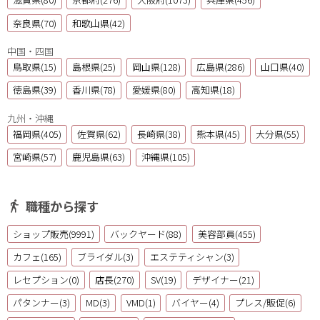
奈良県(70)
和歌山県(42)
中国・四国
鳥取県(15)
島根県(25)
岡山県(128)
広島県(286)
山口県(40)
徳島県(39)
香川県(78)
愛媛県(80)
高知県(18)
九州・沖縄
福岡県(405)
佐賀県(62)
長崎県(38)
熊本県(45)
大分県(55)
宮崎県(57)
鹿児島県(63)
沖縄県(105)
職種から探す
ショップ販売(9991)
バックヤード(88)
美容部員(455)
カフェ(165)
ブライダル(3)
エステティシャン(3)
レセプション(0)
店長(270)
SV(19)
デザイナー(21)
パタンナー(3)
MD(3)
VMD(1)
バイヤー(4)
プレス/販促(6)