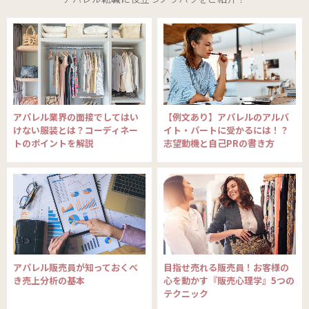
アパレル業界の面接でしてはい
【例文あり】アパレルのアルバ
けない服装とは？コーディネー
イト・パートに受かるには！？
トのポイントを解説
志望動機と自己PRの書き方
アパレル販売員が知っておくべ
目指せ売れる販売員！お客様の
き売上分析の基本
心を動かす『販売心理学』5つの
テクニック