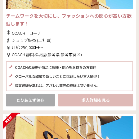
チームワークを大切にし、ファッションへの関心が高い方歓
迎します！
COACH｜コーチ
ショップ販売 (正社員)
月給 250,000円～
COACH 静岡松坂屋(静岡県 静岡市葵区)
COACHの歴史や商品に興味・関心をお持ちの方歓迎
グローバルな環境で新しいことに挑戦したい方大歓迎！
接客経験があれば、アパレル業界の経験は問いません。
とりあえず保存
求人詳細を見る