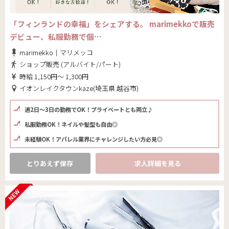
「フィンランドの幸福」をシェアする。 marimekkoで販売
デビュー、私服勤務で個…
marimekko｜マリメッコ
ショップ販売 (アルバイト/パート)
時給 1,150円～ 1,300円
イオンレイクタウンkaze(埼玉県 越谷市)
週2日〜3日の勤務でOK！プライベートとも両立♪
私服勤務OK！ネイルや髪型も自由◎
未経験OK！アパレル業界にチャレンジしたい方必見◎
とりあえず保存
求人詳細を見る