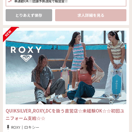
車通勤OK☆店舗予算達成で報奨金☆
とりあえず保存
求人詳細を見る
QUIKSILVER,ROXY,DCを扱う直営店☆未経験OK☆☆初回ユ
ニフォーム支給☆☆
ROXY｜ロキシー