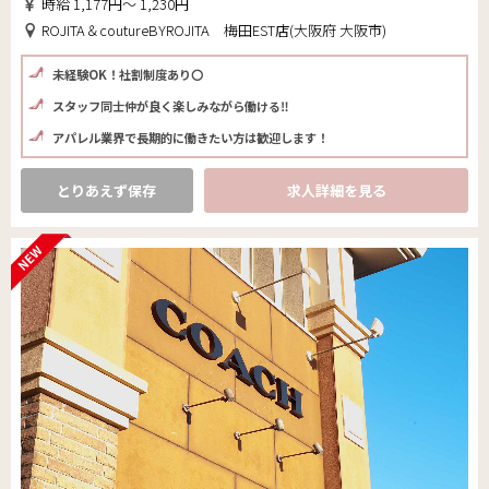
時給 1,177円～ 1,230円
ROJITA＆coutureBYROJITA 梅田EST店(大阪府 大阪市)
未経験OK！社割制度あり〇
スタッフ同士仲が良く楽しみながら働ける‼
アパレル業界で長期的に働きたい方は歓迎します！
とりあえず保存
求人詳細を見る