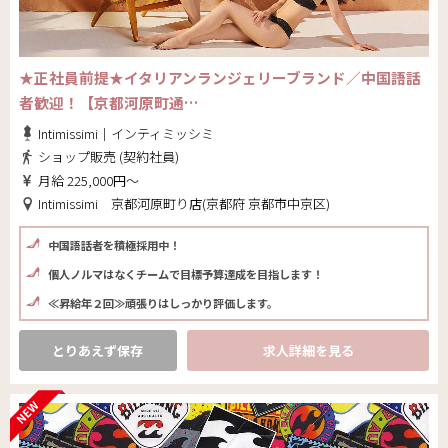
★正社員前提★イタリアンランジェリーブランド／中国語話
者歓迎！【京都河原町通…
Intimissimi｜インティミッシミ
ショップ販売 (契約社員)
月給 225,000円～
Intimissimi 京都河原町り店(京都府 京都市中京区)
中国語話者を積極採用中！
個人ノルマはなくチームで目標予算達成を目指します！
≪昇給年２回≫頑張りはしっかり評価します。
とりあえず保存
求人詳細を見る