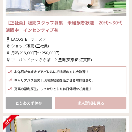
【正社員】販売スタッフ募集 未経験者歓迎 20代～30代
活躍中 インセンティブ有
LACOSTE｜ラコステ
ショップ販売 (正社員)
月給 213,000円～ 250,000円
アーバンドック ららぽーと豊洲(東京都 江東区)
お洋服が大好きでアパレルに初挑戦の方も大歓迎！
キャリアパス充実！現場の経験を活かせる可能性あり。
充実の福利厚生。しっかりとした休日休暇をご用意♪
とりあえず保存
求人詳細を見る