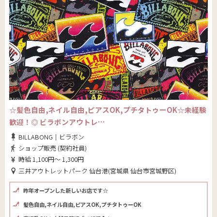
☆髪色自由,ネイル自由,ピアスOK,プチタトゥーOK☆未経験
歓迎！◎ ビラボンアウトレ…
BILLABONG｜ビラボン
ショップ販売 (契約社員)
時給 1,100円～ 1,300円
三井アウトレットパーク 仙台港(宮城県 仙台市宮城野区)
昨年オープンした新しいお店です☆
髪色自由,ネイル自由,ピアスOK,プチタトゥーOK