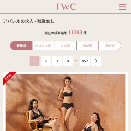
アパレルの求人 - 残業無し
11293
現在の検索結果
件
新着順
オススメ順
人気順
時給順
月給順
1
2
3
4
452