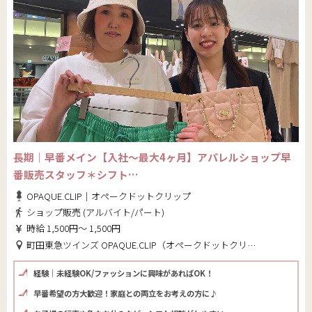
長期｜早番メイン【入社～最大4ヶ月】アパレルショップ早
番販売スタッフ＊シフト…
OPAQUE.CLIP｜オペークドットクリップ
ショップ販売 (アルバイト/パート)
時給 1,500円～ 1,500円
町田東急ツインズ OPAQUE.CLIP（オペークドットクリップ）(東京都 町田市)
経験｜未経験OK/ファッションに興味があればOK！
早番希望の方大歓迎！家庭との両立をお考えの方に♪