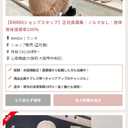
【RANDAショップスタッフ】正社員募集｜ノルマなし｜産休
育休復帰率100%
RANDA｜ランダ
ショップ販売 (正社員)
月給 230,000円～
心斎橋店(大阪府 大阪市中央区)
経験｜未経験歓迎！異業種から転職した方も活躍中！
商品企画やプレス等へキャリアアップのチャンスも♪
産休・育休の復帰実績100％！長く働ける環境！
とりあえず保存
求人詳細を見る