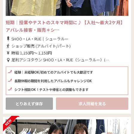
短期｜授業やテストのスキマ時間に♪【入社～最大2ケ月】
アパレル接客・販売＊シ…
SHOO・LA・RUE｜シューラルー
ショップ販売 (アルバイト/パート)
時給 1,150円～ 1,150円
足利アシコタウン SHOO・LA・RUE（シューラルー）(栃木県 足利市)
経験｜未経験OK/初めてのアルバイトでも大歓迎です
長期休暇の期間を利用したアパレルもチャレンジOK
シフト相談OK！テストや帰省との調整もできます
とりあえず保存
求人詳細を見る