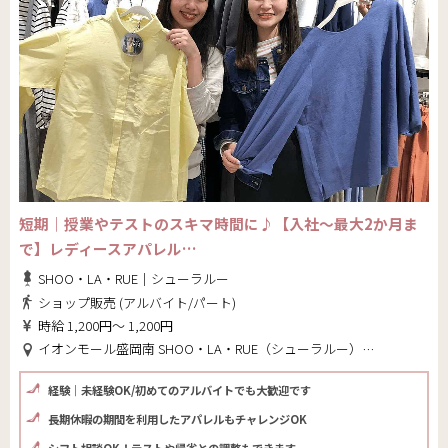
短期｜授業やテストのスキマ時間に♪【入社～最大2か月ま
で】レディースアパレル…
SHOO・LA・RUE｜シューラルー
ショップ販売 (アルバイト/パート)
時給 1,200円～ 1,200円
イオンモール盛岡南 SHOO・LA・RUE（シューラルー）(岩手県 盛岡市)
経験｜未経験OK/初めてのアルバイトでも大歓迎です
長期休暇の期間を利用したアパレルもチャレンジOK
シフト相談OK！テストや帰省との調整もできます