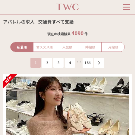
アパレルの求人 - 交通費すべて支給
4090
現在の検索結果
件
新着順
オススメ順
人気順
時給順
月給順
1
2
3
4
164