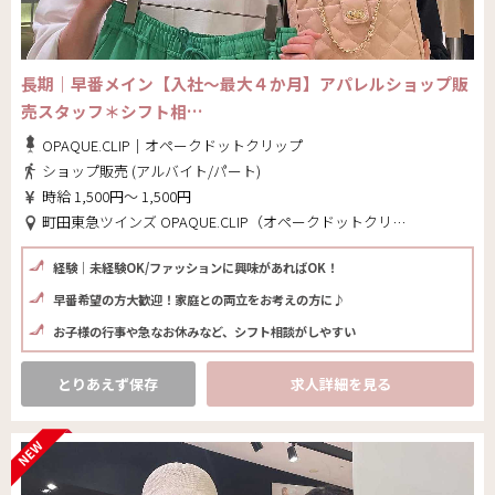
長期｜早番メイン【入社～最大４か月】アパレルショップ販
売スタッフ＊シフト相…
OPAQUE.CLIP｜オペークドットクリップ
ショップ販売 (アルバイト/パート)
時給 1,500円～ 1,500円
町田東急ツインズ OPAQUE.CLIP（オペークドットクリップ）(東京都 町田市)
経験｜未経験OK/ファッションに興味があればOK！
早番希望の方大歓迎！家庭との両立をお考えの方に♪
お子様の行事や急なお休みなど、シフト相談がしやすい
とりあえず保存
求人詳細を見る