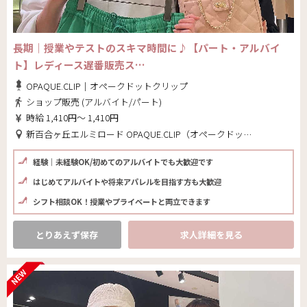
長期｜授業やテストのスキマ時間に♪【パート・アルバイ
ト】レディース遅番販売ス…
OPAQUE.CLIP｜オペークドットクリップ
ショップ販売 (アルバイト/パート)
時給 1,410円～ 1,410円
新百合ヶ丘エルミロード OPAQUE.CLIP（オペークドットクリップ）(神奈川県 川崎市麻生区)
経験｜未経験OK/初めてのアルバイトでも大歓迎です
はじめてアルバイトや将来アパレルを目指す方も大歓迎
シフト相談OK！授業やプライベートと両立できます
とりあえず保存
求人詳細を見る