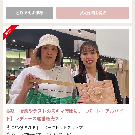
とりあえず保存
求人詳細を見る
長期｜授業やテストのスキマ時間に♪【パート・アルバイ
ト】レディース遅番販売ス…
OPAQUE.CLIP｜オペークドットクリップ
ショップ販売 (アルバイト/パート)