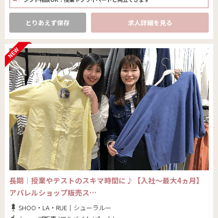
とりあえず保存
求人詳細を見る
長期｜授業やテストのスキマ時間に♪【入社～最大4ヵ月】
アパレルショップ販売ス…
SHOO・LA・RUE｜シューラルー