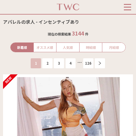
アパレルの求人 - インセンティブあり
3144
現在の検索結果
件
新着順
オススメ順
人気順
時給順
月給順
1
2
3
4
126