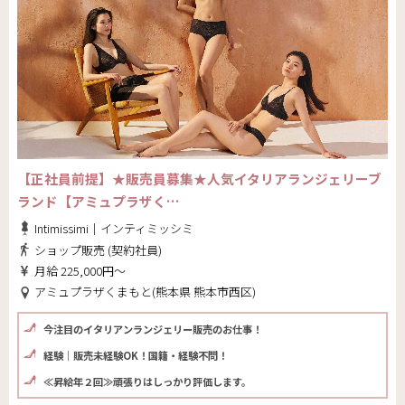
【正社員前提】★販売員募集★人気イタリアランジェリーブ
ランド【アミュプラザく…
Intimissimi｜インティミッシミ
ショップ販売 (契約社員)
月給 225,000円～
アミュプラザくまもと(熊本県 熊本市西区)
今注目のイタリアンランジェリー販売のお仕事！
経験｜販売未経験OK！国籍・経験不問！
≪昇給年２回≫頑張りはしっかり評価します。