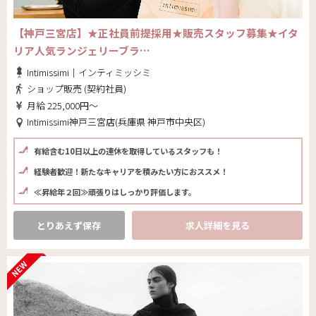
【神戸三宮店】★正社員前提採用★販売スタッフ募集★イタ
リア人気ランジェリーブラ…
Intimissimi｜インティミッシミ
ショップ販売 (契約社員)
月給 225,000円～
Intimissimi神戸三宮店(兵庫県 神戸市中央区)
有給含む10日以上の連休を取得しているスタッフも！
経験者歓迎！新たなキャリアを積みたい方におススメ！
≪昇給年２回≫頑張りはしっかり評価します。
とりあえず保存
求人詳細を見る