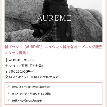
新ブランド【AUREME 】ニュウマン新宿店 オープニング販売
スタッフ募集！
AUREME｜オーレム
ショップ販売 (契約社員)
月給 270,000円～
NEWoMan SHINJUKU(東京都 新宿区)
週休2日！平日の連休も取得可能
意見やアイデアが通りやすい職場
20代～40代の方が活躍中