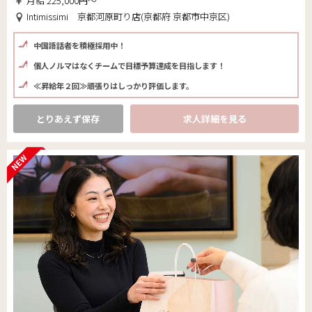
月給 225,000円～
Intimissimi 京都河原町り店(京都府 京都市中京区)
中国語話者を積極採用中！
個人ノルマはなくチームで目標予算達成を目指します！
≪昇給年２回≫頑張りはしっかり評価します。
とりあえず保存
求人詳細を見る