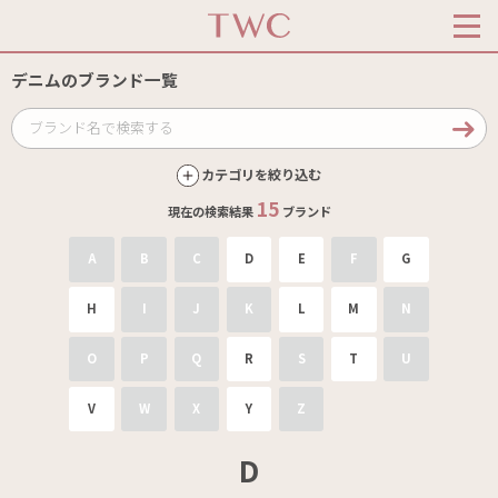
デニムのブランド一覧
カテゴリを絞り込む
15
現在の検索結果
ブランド
A
B
C
D
E
F
G
H
I
J
K
L
M
N
O
P
Q
R
S
T
U
V
W
X
Y
Z
D