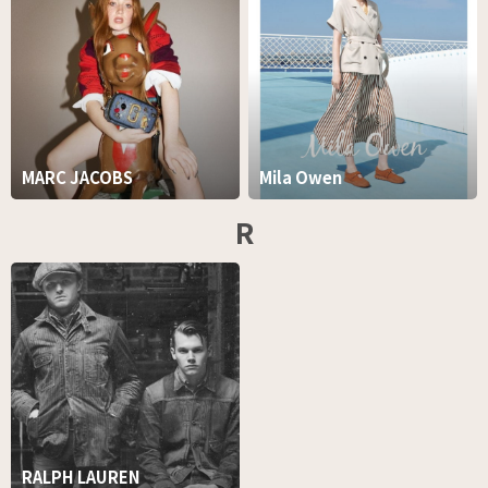
MARC JACOBS
Mila Owen
R
RALPH LAUREN