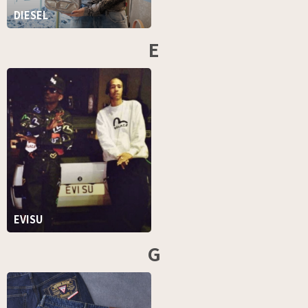
DIESEL
E
EVISU
G