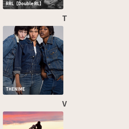
RRL【Double RL】
T
THENIME
V