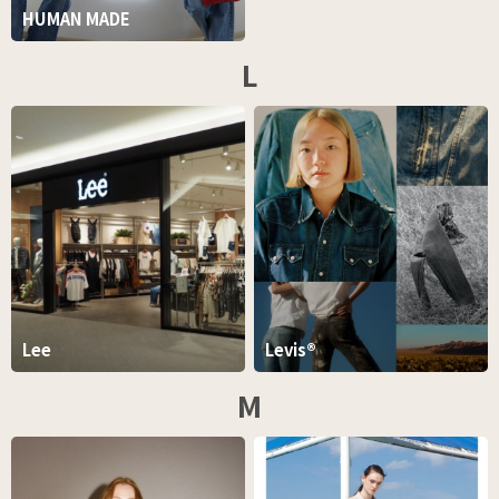
HUMAN MADE
L
Lee
Levis®
M