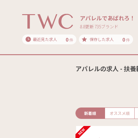
アパレルであばれろ！
8.8更新 735ブランド
0
0
最近見た求人
保存した求人
件
件
アパレルの求人 - 扶
新着順
オススメ順