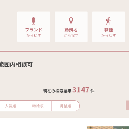
ブランド
勤務地
職種
から探す
から探す
から探す
養範囲内相談可
3147
現在の検索結果
件
人気順
時給順
月給順