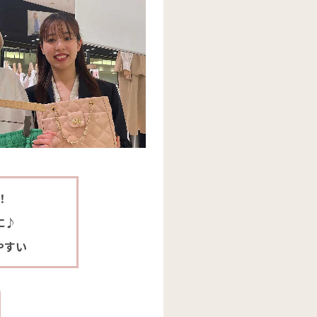
！
に♪
やすい