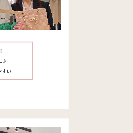
！
に♪
やすい