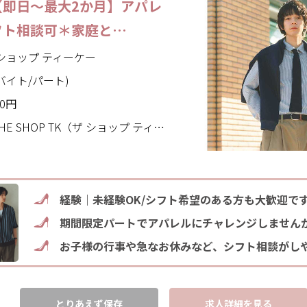
【即日～最大2か月】アパレ
フト相談可＊家庭と…
ザ ショップ ティーケー
バイト/パート)
00円
P TK（ザ ショップ ティーケー）(埼玉県 三郷市)
経験｜未経験OK/シフト希望のある方も大歓迎で
期間限定パートでアパレルにチャレンジしません
お子様の行事や急なお休みなど、シフト相談がし
とりあえず保存
求人詳細を見る