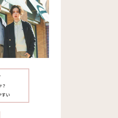
す
か？
やすい