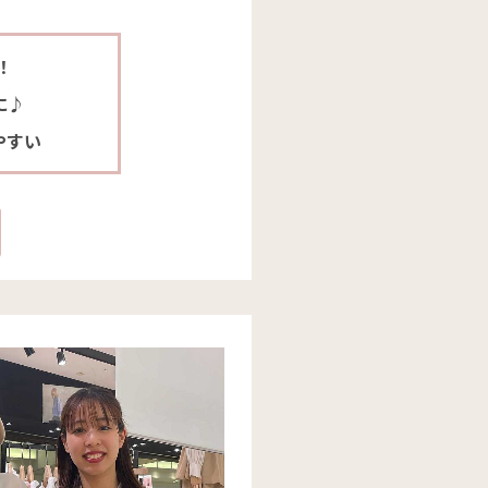
！
に♪
やすい