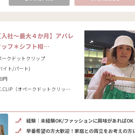
【入社～最大４か月】アパレ
タッフ＊シフト相…
｜オペークドットクリップ
バイト/パート)
00円
IP（オペークドットクリップ）(千葉県 松戸市)
経験｜未経験OK/ファッションに興味があればOK
早番希望の方大歓迎！家庭との両立をお考えの方