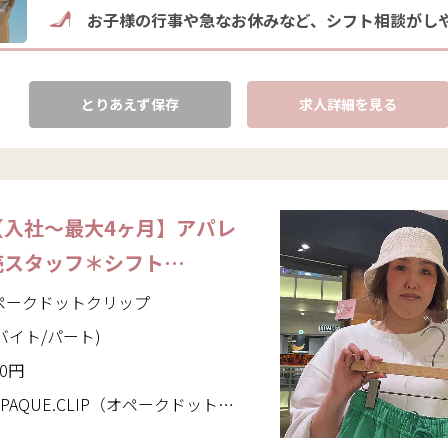
お子様の行事や急なお休みなど、シフト相談がし
とりあえず保存
求人詳細を見る
【入社～最大4ヶ月】アパレ
売スタッフ＊シフト…
｜オペークドットクリップ
バイト/パート)
00円
CLIP（オペークドットクリップ）(東京都 町田市)