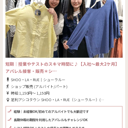
短期｜授業やテストのスキマ時間に♪【入社～最大2ケ月】
アパレル接客・販売＊シ…
SHOO・LA・RUE｜シューラルー
ショップ販売 (アルバイト/パート)
時給 1,150円～ 1,150円
足利アシコタウン SHOO・LA・RUE（シューラルー）(栃木県 足利市)
経験｜未経験OK/初めてのアルバイトでも大歓迎です
長期休暇の期間を利用したアパレルもチャレンジOK
シフト相談OK！テストや帰省との調整もできます