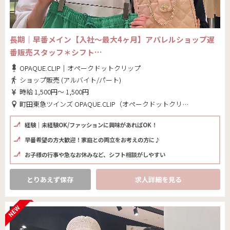
長期｜早番メイン【入社～最大4ヶ月】アパレルショップ遅
番販売スタッフ＊シフト…
OPAQUE.CLIP｜オペークドットクリップ
ショップ販売 (アルバイト/パート)
時給 1,500円～ 1,500円
町田東急ツインズ OPAQUE.CLIP（オペークドットクリップ）(東京都 町田市)
経験｜未経験OK/ファッションに興味があればOK！
早番希望の方大歓迎！家庭との両立をお考えの方に♪
お子様の行事や急なお休みなど、シフト相談がしやすい
とりあえず保存
求人詳細を見る