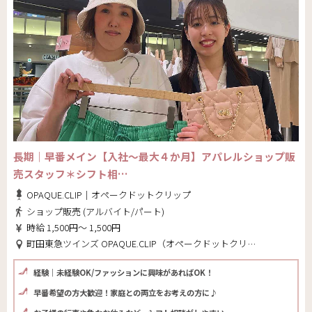
長期｜早番メイン【入社～最大４か月】アパレルショップ販
売スタッフ＊シフト相…
OPAQUE.CLIP｜オペークドットクリップ
ショップ販売 (アルバイト/パート)
時給 1,500円～ 1,500円
町田東急ツインズ OPAQUE.CLIP（オペークドットクリップ）(東京都 町田市)
経験｜未経験OK/ファッションに興味があればOK！
早番希望の方大歓迎！家庭との両立をお考えの方に♪