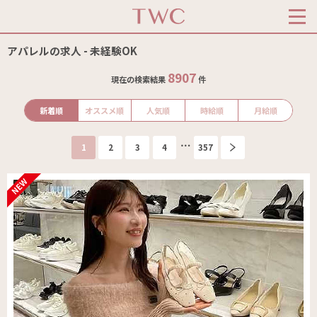
アパレルの求人 - 未経験OK
8907
現在の検索結果
件
新着順
オススメ順
人気順
時給順
月給順
1
2
3
4
357