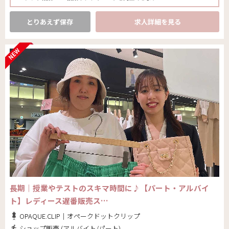
とりあえず保存
求人詳細を見る
長期｜授業やテストのスキマ時間に♪【パート・アルバイ
ト】レディース遅番販売ス…
OPAQUE.CLIP｜オペークドットクリップ
ショップ販売 (アルバイト/パート)