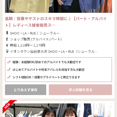
長期｜授業やテストのスキマ時間に♪【パート・アルバイ
ト】レディース接客販売ス…
SHOO・LA・RUE｜シューラルー
ショップ販売 (アルバイト/パート)
時給 1,110円～ 1,170円
イオンタウン仙台泉大沢 SHOO・LA・RUE（シューラルー）(宮城県 仙台市泉区)
経験｜未経験OK/初めてのアルバイトでも大歓迎です
はじめてアルバイトや将来アパレルを目指す方も大歓迎
シフト相談OK！授業やプライベートと両立できます
とりあえず保存
求人詳細を見る