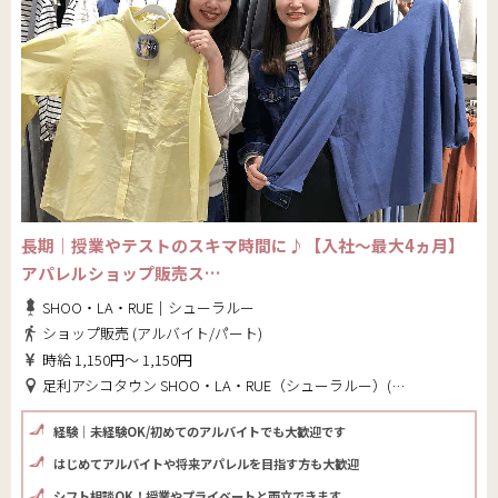
長期｜授業やテストのスキマ時間に♪【入社～最大4ヵ月】
アパレルショップ販売ス…
SHOO・LA・RUE｜シューラルー
ショップ販売 (アルバイト/パート)
時給 1,150円～ 1,150円
足利アシコタウン SHOO・LA・RUE（シューラルー）(栃木県 足利市)
経験｜未経験OK/初めてのアルバイトでも大歓迎です
はじめてアルバイトや将来アパレルを目指す方も大歓迎
シフト相談OK！授業やプライベートと両立できます