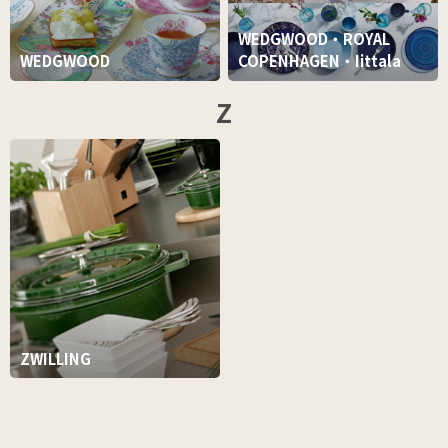
WEDGWOOD・ROYAL
WEDGWOOD
COPENHAGEN・Iittala
Z
ZWILLING