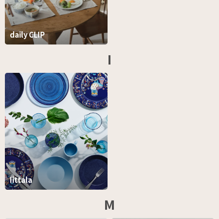
daily CLIP
I
Iittala
M