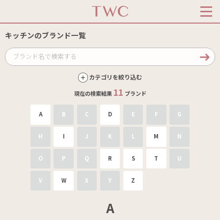
キッチンのブランド一覧
カテゴリを絞り込む
11
現在の検索結果
ブランド
A
B
C
D
E
F
G
H
I
J
K
L
M
N
O
P
Q
R
S
T
U
V
W
X
Y
Z
A