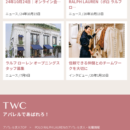
24年10月24日｜オンライン会…
RALPH LAUREN（ポロ ラルフ
ロ…
ニュース / 24年10月15日
ニュース / 20年10月13日
ラルフ ローレン オープニングス
信頼できる仲間とのチームワー
タッフ募集
クを大切に
ニュース / 7月9日
インタビュー / 20年1月10日
アパレルであばれろ！
アパレル求人TOP
POLO RALPH LAURENのアパレル求人・転職情報