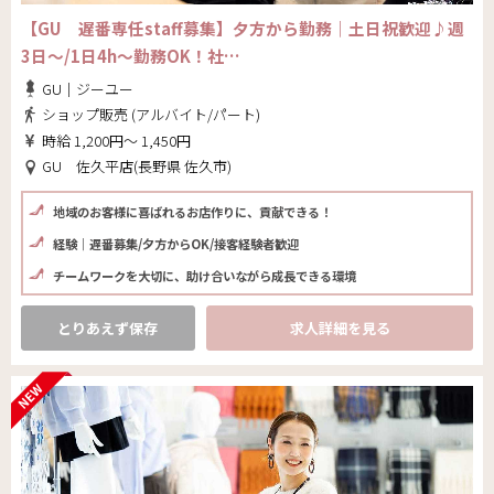
【GU 遅番専任staff募集】夕方から勤務｜土日祝歓迎♪週
3日～/1日4h～勤務OK！社…
GU｜ジーユー
ショップ販売 (アルバイト/パート)
時給 1,200円～ 1,450円
GU 佐久平店(長野県 佐久市)
地域のお客様に喜ばれるお店作りに、貢献できる！
経験｜遅番募集/夕方からOK/接客経験者歓迎
チームワークを大切に、助け合いながら成長できる環境
とりあえず保存
求人詳細を見る