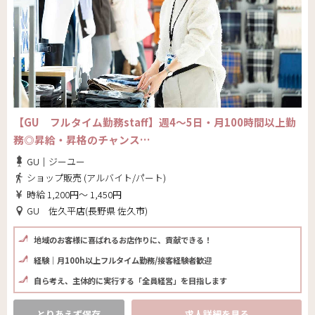
【GU フルタイム勤務staff】週4～5日・月100時間以上勤
務◎昇給・昇格のチャンス…
GU｜ジーユー
ショップ販売 (アルバイト/パート)
時給 1,200円～ 1,450円
GU 佐久平店(長野県 佐久市)
地域のお客様に喜ばれるお店作りに、貢献できる！
経験｜月100h以上フルタイム勤務/接客経験者歓迎
自ら考え、主体的に実行する「全員経営」を目指します
とりあえず保存
求人詳細を見る