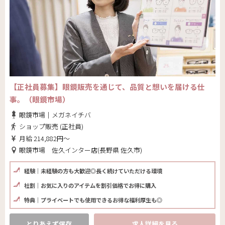
【正社員募集】眼鏡販売を通じて、品質と想いを届ける仕
事。（眼鏡市場）
眼鏡市場｜メガネイチバ
ショップ販売 (正社員)
月給 214,882円～
眼鏡市場 佐久インター店(長野県 佐久市)
経験｜未経験の方も大歓迎◎長く続けていただける環境
社割｜お気に入りのアイテムを割引価格でお得に購入
特典｜プライベートでも使用できるお得な福利厚生も◎
とりあえず保存
求人詳細を見る