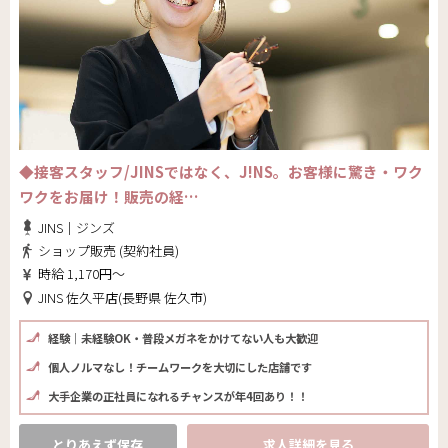
◆接客スタッフ/JINSではなく、J!NS。お客様に驚き・ワク
ワクをお届け！販売の経…
JINS｜ジンズ
ショップ販売 (契約社員)
時給 1,170円～
JINS 佐久平店(長野県 佐久市)
経験｜未経験OK・普段メガネをかけてない人も大歓迎
個人ノルマなし！チームワークを大切にした店舗です
大手企業の正社員になれるチャンスが年4回あり！！
とりあえず保存
求人詳細を見る