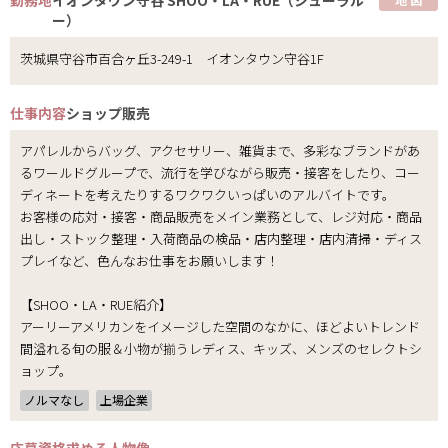
ー）
茨城県守谷市百合ヶ丘3-249-1 イオンタウン守谷1F
仕事内容
ショップ販売
アパレルからバッグ、アクセサリー、雑貨まで、多彩なブランドがあ
るワールドグループで、流行を学びながら販売・接客をしたり、コー
ディネートを考えたりするワクワクいっぱいのアルバイトです。
お客様の応対・接客・商品販売をメイン業務として、レジ対応・商品
出し・ストック整理・入荷商品の検品・店内整理・店内清掃・ディス
プレイなど、色んなお仕事をお願いします！
【SHOO・LA・RUE紹介】
アーリーアメリカンをイメージした空間のなかに、ほどよいトレンド
間溢れる旬の服＆小物が揃うレディス、キッズ、メンズのセレクトシ
ョップ。
ノルマなし
上場企業