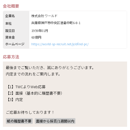
会社概要
企業名
株式会社 ワールド
兵庫県神戸市中央区港島中町6-8-1
本社
設立日
1959年01月
資本金
60億円
ホームページ
https://world-sp-recruit.net/jobfind-pc/
応募方法
最後までご覧いただき、誠にありがとうございます。
内定までの流れをご案内します。
【1】TWCよりWeb応募
【2】面接（基本的に履歴書不要）
【3】内定
ご応募お待ちしております！
紙の履歴書不要
面接から採否/1週間以内