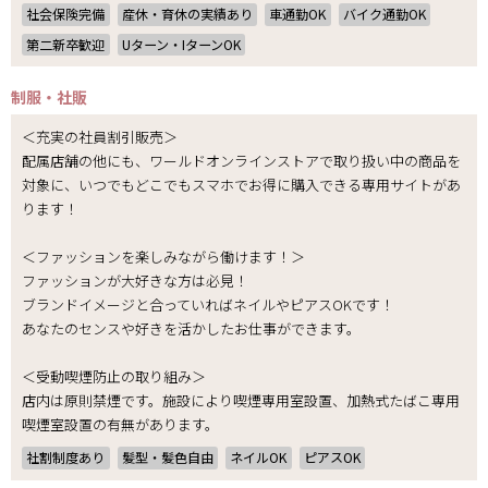
社会保険完備
産休・育休の実績あり
車通勤OK
バイク通勤OK
第二新卒歓迎
Uターン・IターンOK
制服・社販
＜充実の社員割引販売＞
配属店舗の他にも、ワールドオンラインストアで取り扱い中の商品を
対象に、いつでもどこでもスマホでお得に購入できる専用サイトがあ
ります！
＜ファッションを楽しみながら働けます！＞
ファッションが大好きな方は必見！
ブランドイメージと合っていればネイルやピアスOKです！
あなたのセンスや好きを活かしたお仕事ができます。
＜受動喫煙防止の取り組み＞
店内は原則禁煙です。施設により喫煙専用室設置、加熱式たばこ専用
喫煙室設置の有無があります。
社割制度あり
髪型・髪色自由
ネイルOK
ピアスOK