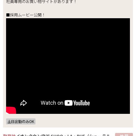
社員専用のお買い物サイトがあります！
■採用ムービー公開！
土日出勤のみOK
勤務地
イオンタウン守谷 SHOO・LA・RUE（シューラル
地 図