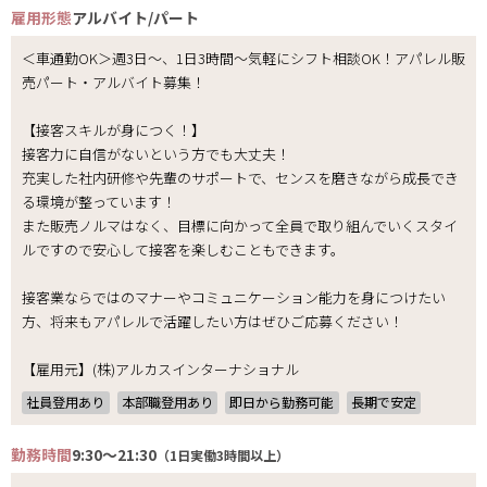
雇用形態
アルバイト/パート
＜車通勤OK＞週3日～、1日3時間～気軽にシフト相談OK！アパレル販
売パート・アルバイト募集！
【接客スキルが身につく！】
接客力に自信がないという方でも大丈夫！
充実した社内研修や先輩のサポートで、センスを磨きながら成長でき
る環境が整っています！
また販売ノルマはなく、目標に向かって全員で取り組んでいくスタイ
ルですので安心して接客を楽しむこともできます。
接客業ならではのマナーやコミュニケーション能力を身につけたい
方、将来もアパレルで活躍したい方はぜひご応募ください！
【雇用元】(株)アルカスインターナショナル
社員登用あり
本部職登用あり
即日から勤務可能
長期で安定
勤務時間
9:30～21:30
（1日実働3時間以上）