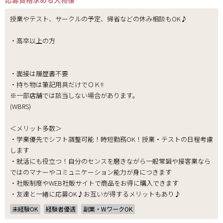
応募資格
求める人物像
授業やテスト、サークルの予定、帰省などの休み相談もOK♪
・高卒以上の方
・面接は履歴書不要
・持ち物は筆記用具だけでＯＫ!!
※一部店舗では該当しない場合があります。
(WBRS)
＜メリット多数＞
・学業優先でシフト調整可能！時短勤務OK！授業・テストの日程考慮
します
・就活にも役立つ！自分のセンスを磨きながら一般常識や接客業なら
ではのマナーやコミュニケーション能力が身につきます
・社販制度やWEB社販サイトで商品をお得に購入できます
・友達と一緒に応募OK♪お互いが得するメリットもあり♪
未経験OK
経験者優遇
副業・WワークOK