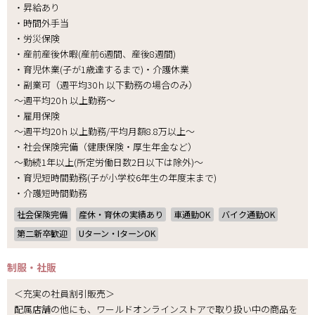
・昇給あり
・時間外手当
・労災保険
・産前産後休暇(産前6週間、産後8週間)
・育児休業(子が1歳達するまで)・介護休業
・副業可（週平均30ｈ以下勤務の場合のみ）
～週平均20ｈ以上勤務～
・雇用保険
～週平均20ｈ以上勤務/平均月額8.8万以上～
・社会保険完備（健康保険・厚生年金など）
～勤続1年以上(所定労働日数2日以下は除外)～
・育児短時間勤務(子が小学校6年生の年度末まで)
・介護短時間勤務
社会保険完備
産休・育休の実績あり
車通勤OK
バイク通勤OK
第二新卒歓迎
Uターン・IターンOK
制服・社販
＜充実の社員割引販売＞
配属店舗の他にも、ワールドオンラインストアで取り扱い中の商品を