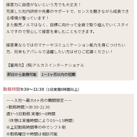
接客力に自信がないという方でも大丈夫！
充実した社内研修や先輩のサポートで、センスを磨きながら成長でき
る環境が整っています！
また販売ノルマはなく、目標に向かって全員で取り組んでいくスタイ
ルですので安心して接客を楽しむこともできます。
接客業ならではのマナーやコミュニケーション能力を身につけたい
方、将来もアパレルで活躍したい方はぜひご応募ください！
【雇用元】(株)アルカスインターナショナル
即日から勤務可能
1〜3ヶ月以内の短期
勤務時間
9:30～21:30
（1日実働5時間以上）
－－入社～最大4ヶ月の期間限定－－
<勤務時間＞09:30~21:30
週3～5日勤務 実働5～8時間
（休憩は実働時間により0.5～1.5時間）
※上記勤務時間帯の中でシフト制
※勤務曜日や時間は相談可能