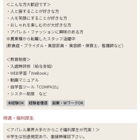
＜こんな方大歓迎です＞
・人と接することが好きな方
・人を笑顔にすることが好きな方
・おしゃれを楽しむのが大好きな方
・アパレル・ファッションに興味のある方
※異業種から転職したスタッフ活躍中
(飲食店・ブライダル・美容部員・ 美容師・保育士、看護師など）
＜教育制度＞
・入店時研修（給与支給）
・WEB学習「WeBook」
・動画マニュアル
・自学習ツール「COMPASS」
・シスター制度 など
未経験OK
経験者優遇
副業・WワークOK
待遇・福利厚生
＜アパレル業界大手だからこそ福利厚生が充実！＞
※学生は別途規定あり、面接時確認下さい。