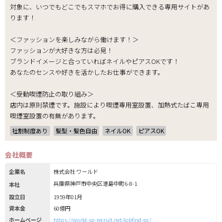
対象に、いつでもどこでもスマホでお得に購入できる専用サイトがあ
ります！
＜ファッションを楽しみながら働けます！＞
ファッションが大好きな方は必見！
ブランドイメージと合っていればネイルやピアスOKです！
あなたのセンスや好きを活かしたお仕事ができます。
＜受動喫煙防止の取り組み＞
店内は原則禁煙です。施設により喫煙専用室設置、加熱式たばこ専用
喫煙室設置の有無があります。
社割制度あり
髪型・髪色自由
ネイルOK
ピアスOK
会社概要
企業名
株式会社 ワールド
兵庫県神戸市中央区港島中町6-8-1
本社
設立日
1959年01月
資本金
60億円
ホームページ
https://world-sp-recruit.net/jobfind-pc/