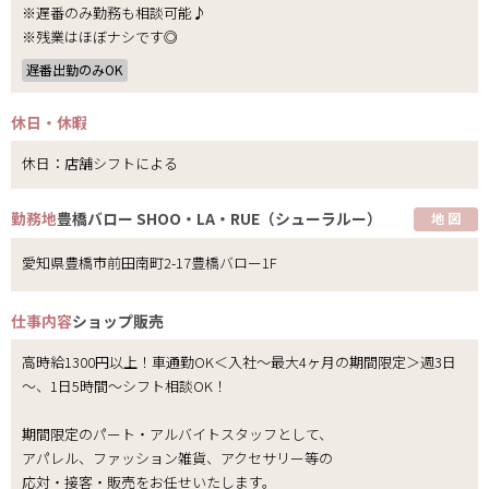
※遅番のみ勤務も相談可能♪
※残業はほぼナシです◎
遅番出勤のみOK
休日・休暇
休日：店舗シフトによる
勤務地
豊橋バロー SHOO・LA・RUE（シューラルー）
地 図
愛知県豊橋市前田南町2-17豊橋バロー1F
仕事内容
ショップ販売
高時給1300円以上！車通勤OK＜入社～最大4ヶ月の期間限定＞週3日
～、1日5時間～シフト相談OK！
期間限定のパート・アルバイトスタッフとして、
アパレル、ファッション雑貨、アクセサリー等の
応対・接客・販売をお任せいたします。