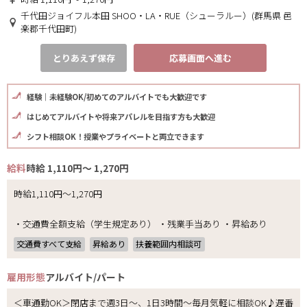
千代田ジョイフル本田 SHOO・LA・RUE（シューラルー）(群馬県 邑
楽郡千代田町)
とりあえず保存
応募画面へ進む
経験｜未経験OK/初めてのアルバイトでも大歓迎です
はじめてアルバイトや将来アパレルを目指す方も大歓迎
シフト相談OK！授業やプライベートと両立できます
給料
時給 1,110円～ 1,270円
時給1,110円～1,270円
・交通費全額支給（学生規定あり） ・残業手当あり ・昇給あり
交通費すべて支給
昇給あり
扶養範囲内相談可
雇用形態
アルバイト/パート
＜車通勤OK＞閉店まで週3日～、1日3時間～毎月気軽に相談OK♪遅番