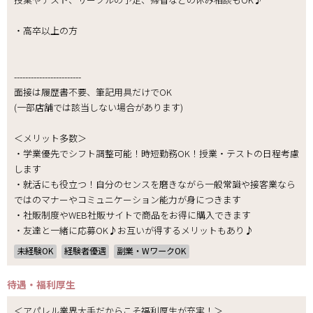
・高卒以上の方
------------------------
面接は履歴書不要、筆記用具だけでOK
(一部店舗では該当しない場合があります)
＜メリット多数＞
・学業優先でシフト調整可能！時短勤務OK！授業・テストの日程考慮
します
・就活にも役立つ！自分のセンスを磨きながら一般常識や接客業なら
ではのマナーやコミュニケーション能力が身につきます
・社販制度やWEB社販サイトで商品をお得に購入できます
・友達と一緒に応募OK♪お互いが得するメリットもあり♪
未経験OK
経験者優遇
副業・WワークOK
待遇・福利厚生
＜アパレル業界大手だからこそ福利厚生が充実！＞