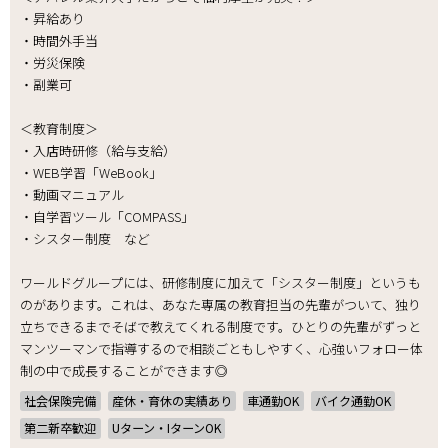
・昇給あり
・時間外手当
・労災保険
・副業可
＜教育制度＞
・入店時研修（給与支給）
・WEB学習「WeBook」
・動画マニュアル
・自学習ツール「COMPASS」
・シスター制度 など
ワールドグループには、研修制度に加えて「シスター制度」というも
のがあります。これは、あなた専属の教育担当の先輩がついて、独り
立ちできるまでそばで教えてくれる制度です。ひとりの先輩がずっと
マンツーマンで指導するので相談ごともしやすく、心強いフォロー体
制の中で成長することができます◎
社会保険完備
産休・育休の実績あり
車通勤OK
バイク通勤OK
第二新卒歓迎
Uターン・IターンOK