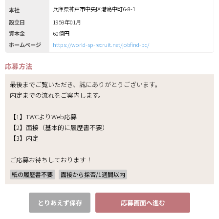
兵庫県神戸市中央区港島中町6-8-1
本社
設立日
1959年01月
資本金
60億円
ホームページ
https://world-sp-recruit.net/jobfind-pc/
応募方法
最後までご覧いただき、誠にありがとうございます。
内定までの流れをご案内します。
【1】TWCよりWeb応募
【2】面接（基本的に履歴書不要）
【3】内定
ご応募お待ちしております！
紙の履歴書不要
面接から採否/1週間以内
とりあえず保存
応募画面へ進む