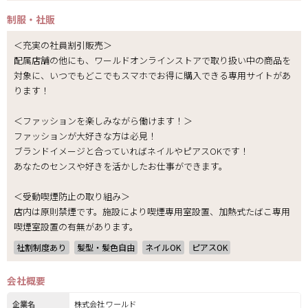
制服・社販
＜充実の社員割引販売＞
配属店舗の他にも、ワールドオンラインストアで取り扱い中の商品を
対象に、いつでもどこでもスマホでお得に購入できる専用サイトがあ
ります！
＜ファッションを楽しみながら働けます！＞
ファッションが大好きな方は必見！
ブランドイメージと合っていればネイルやピアスOKです！
あなたのセンスや好きを活かしたお仕事ができます。
＜受動喫煙防止の取り組み＞
店内は原則禁煙です。施設により喫煙専用室設置、加熱式たばこ専用
喫煙室設置の有無があります。
社割制度あり
髪型・髪色自由
ネイルOK
ピアスOK
会社概要
企業名
株式会社 ワールド