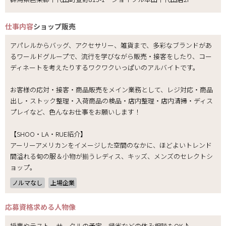
仕事内容
ショップ販売
アパレルからバッグ、アクセサリー、雑貨まで、多彩なブランドがあ
るワールドグループで、流行を学びながら販売・接客をしたり、コー
ディネートを考えたりするワクワクいっぱいのアルバイトです。
お客様の応対・接客・商品販売をメイン業務として、レジ対応・商品
出し・ストック整理・入荷商品の検品・店内整理・店内清掃・ディス
プレイなど、色んなお仕事をお願いします！
【SHOO・LA・RUE紹介】
アーリーアメリカンをイメージした空間のなかに、ほどよいトレンド
間溢れる旬の服＆小物が揃うレディス、キッズ、メンズのセレクトシ
ョップ。
ノルマなし
上場企業
応募資格
求める人物像
授業やテスト、サークルの予定、帰省などの休み相談もOK♪