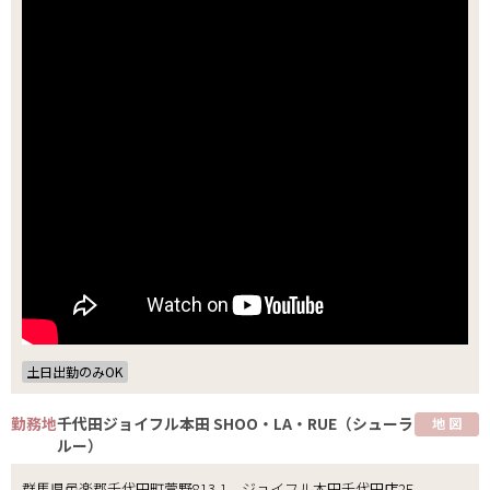
土日出勤のみOK
勤務地
千代田ジョイフル本田 SHOO・LA・RUE（シューラ
地 図
ルー）
群馬県邑楽郡千代田町萱野813-1 ジョイフル本田千代田店2F