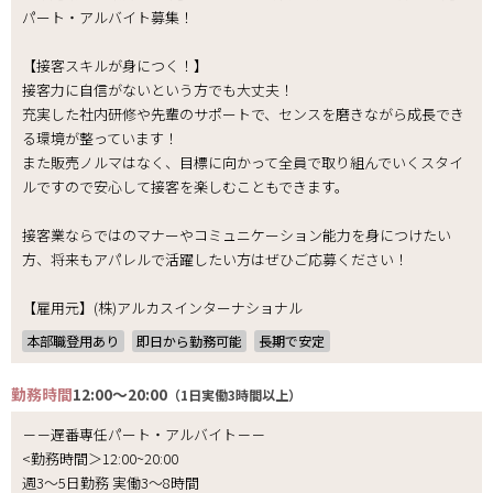
パート・アルバイト募集！
【接客スキルが身につく！】
接客力に自信がないという方でも大丈夫！
充実した社内研修や先輩のサポートで、センスを磨きながら成長でき
る環境が整っています！
また販売ノルマはなく、目標に向かって全員で取り組んでいくスタイ
ルですので安心して接客を楽しむこともできます。
接客業ならではのマナーやコミュニケーション能力を身につけたい
方、将来もアパレルで活躍したい方はぜひご応募ください！
【雇用元】(株)アルカスインターナショナル
本部職登用あり
即日から勤務可能
長期で安定
勤務時間
12:00～20:00
（1日実働3時間以上）
－－遅番専任パート・アルバイト－－
<勤務時間＞12:00~20:00
週3～5日勤務 実働3～8時間