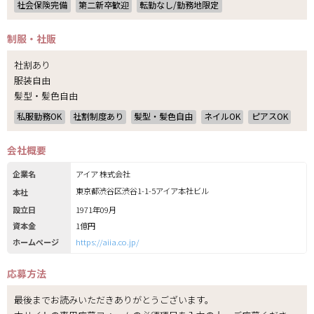
社会保険完備
第二新卒歓迎
転勤なし/勤務地限定
制服・社販
社割あり
服装自由
髪型・髪色自由
私服勤務OK
社割制度あり
髪型・髪色自由
ネイルOK
ピアスOK
会社概要
企業名
アイア 株式会社
東京都渋谷区渋谷1-1-5アイア本社ビル
本社
設立日
1971年09月
資本金
1億円
ホームページ
https://aiia.co.jp/
応募方法
最後までお読みいただきありがとうございます。