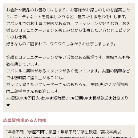
お会計や商品のお包みにはじまり、お客様がお探しのものを提案した
り、コーディネートを提案したりなど、幅広い仕事をお任せします。
アパレルでのお仕事に興味がある方、ファッションが好きな方、お客
様とのコミュニケーションを楽しみながら仕事したい方などにピッタ
リのお仕事。
好きなものに囲まれて、ワクワクしながらお仕事しましょう。
笑顔とコミュニケーションが多い活気のある職場です。主婦さんも多
数在籍しています。
アパレルに興味があるスタッフが多く働いています。共通の話題など
で休憩時間に盛り上がることも。
ガッツリ働きたいフリーターさんはもちろん、主婦(夫)さんや服飾専
門二部学生さんも歓迎します。
未経験OK★即日入社OK★短時間OK★短期OK★長期歓迎★社割あり
★
応募資格
求める人物像
"年齢不問","学歴不問","学歴・年齢不問","学生歓迎","高校卒業以