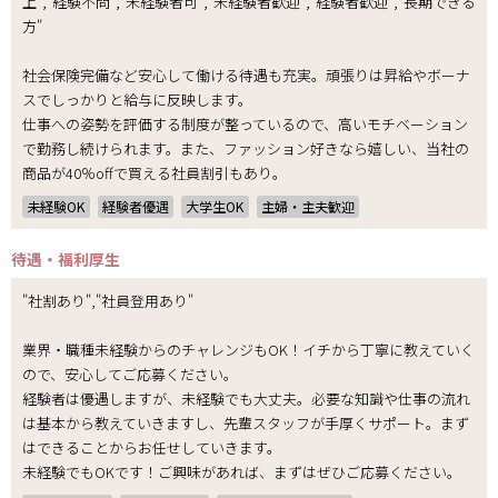
上","経験不問","未経験者可","未経験者歓迎","経験者歓迎","長期できる
方"
社会保険完備など安心して働ける待遇も充実。頑張りは昇給やボーナ
スでしっかりと給与に反映します。
仕事への姿勢を評価する制度が整っているので、高いモチベーション
で勤務し続けられます。また、ファッション好きなら嬉しい、当社の
商品が40％offで買える社員割引もあり。
未経験OK
経験者優遇
大学生OK
主婦・主夫歓迎
待遇・福利厚生
"社割あり","社員登用あり"
業界・職種未経験からのチャレンジもOK！イチから丁寧に教えていく
ので、安心してご応募ください。
経験者は優遇しますが、未経験でも大丈夫。必要な知識や仕事の流れ
は基本から教えていきますし、先輩スタッフが手厚くサポート。まず
はできることからお任せしていきます。
未経験でもOKです！ご興味があれば、まずはぜひご応募ください。