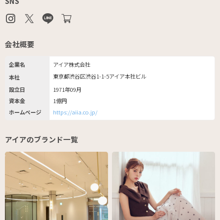
SNS
会社概要
企業名
アイア株式会社
東京都渋谷区渋谷1-1-5アイア本社ビル
本社
設立日
1971年09月
資本金
1億円
ホームページ
https://aiia.co.jp/
アイアのブランド一覧