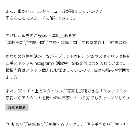
また、細かいルールやマニュアルが確立しているので
不安なこともスムーズに解決できます。
アパレル販売のご経験が1年以上ある方
"年齢不問","学歴不問","学歴・年齢不問","高校卒業以上","経験者歓
あなたの個性を活かしながらブランドをPR！SNSやスタイリング撮
若手スタッフもInstagramで活躍中！SNS発信に力を入れています。
投稿内容はスタッフ個人にお任せしているので、自身の強みや雰囲
ます☆
また、ECサイト上でスタイリング写真を投稿できる『スタッフスタ
最初からアカウントを持つのは不安…という方でもチャレンジしや
経験者優遇
"社割あり","研修あり","副業・WワークOK","住宅手当あり","寮・社