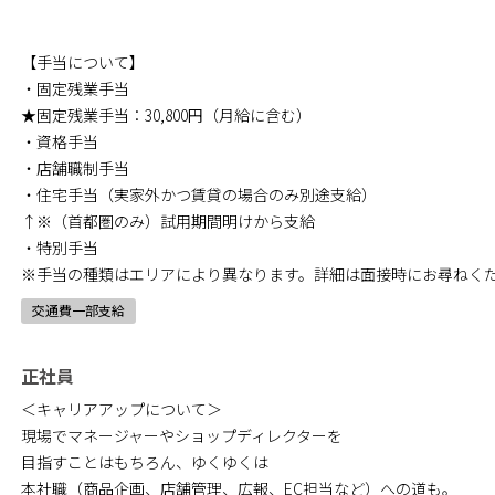
【手当について】
・固定残業手当
★固定残業手当：30,800円（月給に含む）
・資格手当
・店舗職制手当
・住宅手当（実家外かつ賃貸の場合のみ別途支給）
↑※（首都圏のみ）試用期間明けから支給
・特別手当
※手当の種類はエリアにより異なります。詳細は面接時にお尋ねく
交通費一部支給
正社員
＜キャリアアップについて＞
現場でマネージャーやショップディレクターを
目指すことはもちろん、ゆくゆくは
本社職（商品企画、店舗管理、広報、EC担当など）への道も。