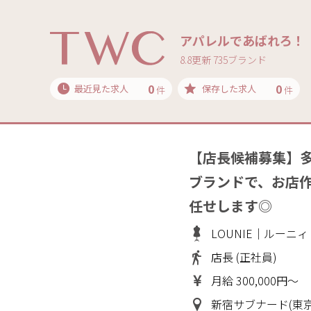
アパレルであばれろ！
8.8更新 735ブランド
0
0
最近見た求人
保存した求人
件
件
【店長候補募集】
ブランドで、お店
任せします◎
LOUNIE｜ルーニィ
店長 (正社員)
月給 300,000円～
新宿サブナード(東京