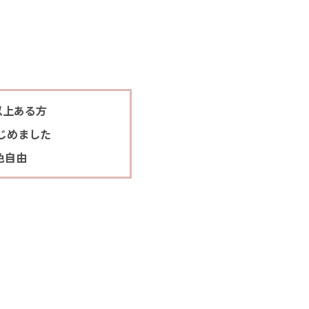
以上ある方
じめました
色自由