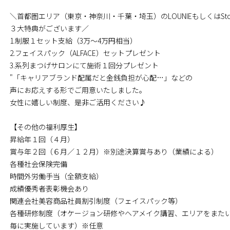
＼首都圏エリア（東京・神奈川・千葉・埼玉）のLOUNIEもしくはSt
３大特典がございます／
1.制服１セット支給（3万～4万円相当）
2.フェイスパック（ALFACE）セットプレゼント
3.系列まつげサロンにて施術１回分プレゼント
"「キャリアブランド配属だと金銭負担が心配…」などの
声にお応えする形でご用意いたしました。
女性に嬉しい制度、是非ご活用ください♪
【その他の福利厚生】
昇給年１回（４月）
賞与年２回（６月／１２月）※別途決算賞与あり（業績による）
各種社会保険完備
時間外労働手当（全額支給）
成績優秀者表彰機会あり
関連会社美容商品社員割引制度（フェイスパック等）
各種研修制度（オケージョン研修やヘアメイク講習、エリアをまた
毎に実施しています）※任意