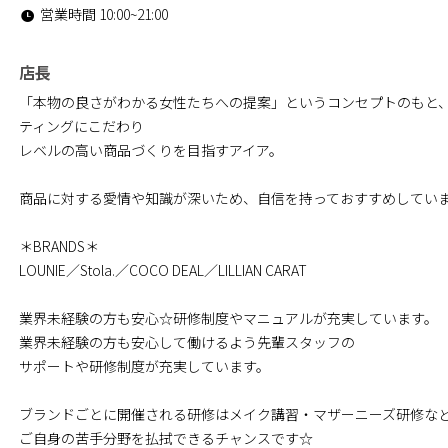
営業時間 10:00~21:00
店長
「本物の良さがわかる女性たちへの提案」というコンセプトのもと
ティングにこだわり
レベルの高い商品づくりを目指すアイア。
商品に対する愛情や知識が深いため、自信を持っておすすめしてい
＊BRANDS＊
LOUNIE／Stola.／COCO DEAL／LILLIAN CARAT
業界未経験の方も安心☆研修制度やマニュアルが充実しています。
業界未経験の方も安心して働けるよう先輩スタッフの
サポートや研修制度が充実しています。
ブランドごとに開催される研修はメイク講習・マザーニーズ研修な
ご自身の苦手分野を払拭できるチャンスです☆