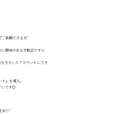
迎","長期できる方"
影に興味のある方歓迎です☆
気を生かしたアカウントにでき
ート』を導入。
すいです◎
宅あり"