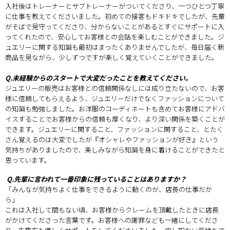
入社後はトレーナーとサブトレーナーがついてくださり、一つひとつ丁寧
に仕事を教えてくださいました。初めての接客もドキドキでしたが、先輩
がそばで見守ってくださり、分からないことがあるとすぐにサポートに入
ってくれたので、安心してお客様との会話を楽しむことができました。ジ
ュエリーに関する知識も最初はまったくありませんでしたが、毎日届く新
商品を見ながら、少しずつですが楽しく覚えていくことができました。
Q.未経験からのスタートで大変だったことを教えてください。
ジュエリーの販売はお客様との信頼関係なしには成り立たないので、お客
様に信頼してもらえるよう、ジュエリーだけでなくファッションについて
の知識も勉強しました。お洋服のコーディネートも含めてお客様にアドバ
イスすることでお客様からの信頼も厚くなり、より深い関係を築くことが
できます。ジュエリーに関すること、ファッションに関すること、とたく
さん覚えるのは大変でしたが『オシャレやファッションが好き』という
気持ちがありましたので、楽しみながら知識を身に着けることができたと
思っています。
Q.先輩に言われて一番印象に残っていることはありますか？
「みんなが気持ちよく仕事をできるように動くのが、店長の仕事だか
ら」
これは入社して間もない頃、お客様からクレームを頂戴したときに店長
がかけてくださった言葉です。お客様への謝罪なども一緒にしてくださ