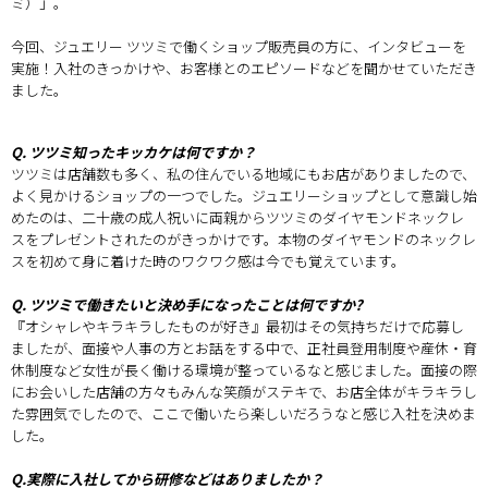
ミ）」。
今回、ジュエリー ツツミで働くショップ販売員の方に、インタビューを
実施！入社のきっかけや、お客様とのエピソードなどを聞かせていただき
ました。
Q. ツツミ知ったキッカケは何ですか？
ツツミは店舗数も多く、私の住んでいる地域にもお店がありましたので、
よく見かけるショップの一つでした。ジュエリーショップとして意識し始
めたのは、二十歳の成人祝いに両親からツツミのダイヤモンドネックレ
スをプレゼントされたのがきっかけです。本物のダイヤモンドのネックレ
スを初めて身に着けた時のワクワク感は今でも覚えています。
Q. ツツミで働きたいと決め手になったことは何ですか?
『オシャレやキラキラしたものが好き』最初はその気持ちだけで応募し
ましたが、面接や人事の方とお話をする中で、正社員登用制度や産休・育
休制度など女性が長く働ける環境が整っているなと感じました。面接の際
にお会いした店舗の方々もみんな笑顔がステキで、お店全体がキラキラし
た雰囲気でしたので、ここで働いたら楽しいだろうなと感じ入社を決めま
した。
Q.実際に入社してから研修などはありましたか？