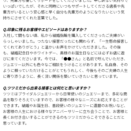
り、先輩方も優しくサポートをしてくださいました。申し訳ない気持ちで
いっぱいでしたが、それと同時にいつもサポートしてくださる店長や先
輩方がいるという安心感と早く自分も先輩方のようになりたいという気
持ちにさせてくれた言葉でした。
Q.印象に残るお客様やエピソードはありますか？
入社して間もない頃、私から結婚指輪を購入してくださったご夫婦がい
らっしゃいました。つたない接客だったにも関わらず、「一生懸命接客し
てくれてありがとう」と温かいお声をかけていただきました。その後
も、結婚記念日やホワイトデー、奥様のお誕生日などには必ずお店に遊
びに来てくださいます。今では、「●●さん」と名前で呼んでいただき、
ジュエリー以外にも色々なご相談をうけることがあります。私自身、その
ように頼っていただけることがとてもうれしく、今後もそのご夫婦の人生
に寄り添うように、長く深い関係を築いていきたいと思っています。
Q.ツツミだから出来る接客とは何だと思いますか？
ツツミはブライダルジュエリーから日常使いのジュエリーまで、多彩な商
品を取りそろえていますので、お客様の様々なニーズにお応えすることが
できます。結婚やお誕生日、普段使いのジュエリーに還暦のお祝いなど、
お客様の人生における様々なアニバーサリーに立ち会うことで、お客様と
長くお付き合いすることができるのもツツミだからこそできることだと
思っています。