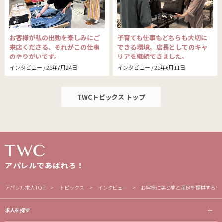
お客様が私の出勤を楽しみにご
子育ても仕事もどちらも大切に
来店くださる、それがこの仕事
できる環境。店長としてのキャ
のやりがいです。
リアを継続できました。
インタビュー / 25年7月24日
インタビュー / 25年6月11日
TWCトピックス トップ
アパレルであばれろ！
アパレル求人TOP
トピックス
インタビュー
お客様に美と夢と満足を提供するツ
求人を探す