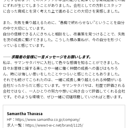
にずれが生じてしまうことがありました。会社としての方針とスタッフ
に合った育成とを深く考えた上で進めることの大切さを実感しました。
また、失敗を乗り越えるために、“愚痴で終わらせない”ということを自分
の中で大切にしています。
自分の信頼できる人にきちんと相談をし、改善策を見つけることで、失敗
を次の成長に繋げてきました。こうした積み重ねが、今の自分を形づく
っていると感じています。
── 求職者の皆様に一言メッセージをお願いします。
私は、サマンサタバサに入社して色々な感情を知ることができました。
日々お客様と接する楽しさや一緒に働く仲間の成長への喜びはもちろ
ん、時には悔しい思いをしたことやつらいと感じたこともありました。
それでも続けてこられたのは、一緒に成長し乗り越えられる仲間がいる
会社だったからだと感じています。サマンサタバサは、社歴で評価される
会社ではなく、一人ひとりの努力や想いに向き合って評価してくれる会社
です。そのような環境で、ぜひ一緒に切磋琢磨していければと思います。
Samantha Thavasa
HP：
https://www.samantha.co.jp/company/
求人一覧：
https://www.t-w-c.net/brand/1125/