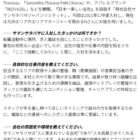
Thavasa」「Samantha Thavasa Petit Choice」や、アパレルブランド
「REDYAZEL」などを展開。『日本一楽しい会社』を目指す「株式会社サ
マンサタバサジャパンリミテッド」。今回は2011年に中途入社し、現在
は九州エリアのエリアマネージャーを務めるNさんにお話を伺いました。
── サマンサタバサに入社したきっかけは何ですか？
転職活動中に偶然、求人雑誌を目にしたことがきっかけでした。
最初は何気ない出会いでしたが、会社の理念や仕事の内容を知るうち
に、「ここで挑戦してみたい」と感じ、入社を決めました。
── 具体的な仕事内容を教えてください。
担当するエリアの数値や人員の管理、館（商業施設）の営業担当者の方
との商談、本社とのやり取り等が主な業務です。自身が受け持つ店舗を巡
回し、数値を引き上げるための課題を抽出、店頭ディスプレイの管理やス
タッフとの面談を通じたコンディション管理、キャリアプランの作成など
も行っています。
スタッフが手を差し伸べてほしいタイミングで自分の力を発揮するため
に、電話などの連絡へのレスポンス速度は常に意識しています。
── 会社の雰囲気や環境を教えてください。
サマンサタバサは“人に恵まれている会社”であり“人を成長させてくれる
会社”であると感じています。それぞれの店舗の垣根を越えてエリアやブ