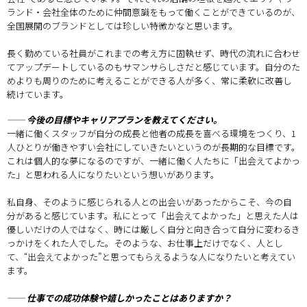
ランド・会社全体のために仲間意識をもって働くことができているのが、
全国展開のブランドとしては珍しい特徴かなと思います。
長く勤めている社員がこれまでの考え方に固執せず、時代の流れに合わせ
てアップデートしているのもサマンサらしさだと感じています。自分のた
めよりも周りのために考えることができる人が多く、常に柔軟に改善し
続けています。
── 今後の目標やキャリアプランを教えてください。
一緒に働くスタッフが自分の成長と他者の成長を喜べる環境をつくり、1
人ひとりが働きやすい会社にしていきたいというのが長期的な目標です。
これは個人的な夢になるのですが、一緒に働く人たちに「出会えてよかっ
た」と思われる人になりたいという想いがあります。
私自身、そのように感じられる人との出会いがあったからこそ、今の自
分があると感じています。私にとって「出会えてよかった」と思えた人は
優しいだけの人ではなく、時には厳しく自分と向き合って自分に変わるき
っかけをくれた人でした。そのような、お仕事上だけでなく、人とし
て、“出会えてよかった”と思ってもらえるような人になりたいと考えてい
ます。
── 仕事での成功体験や嬉しかったことはありますか？