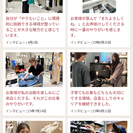
自分が「やりたいこと」に積極
お客様が喜んで「またよろしく
的に挑戦できる環境が整ってい
ね。」とお声掛けしてくださる
ることが大きな魅力だと感じて
時に一番のやりがいを感じま
います。
す。
インタビュー / 4月2日
インタビュー / 25年8月29日
お客様が私の出勤を楽しみにご
子育ても仕事もどちらも大切に
来店くださる、それがこの仕事
できる環境。店長としてのキャ
のやりがいです。
リアを継続できました。
インタビュー / 25年7月24日
インタビュー / 25年6月11日