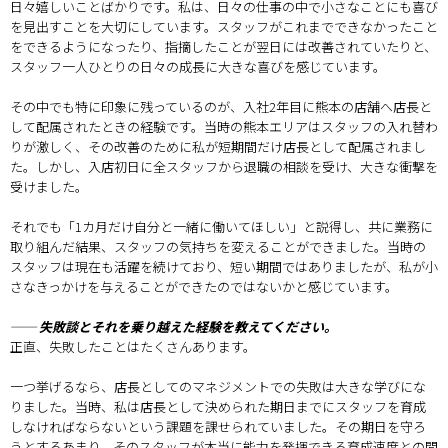
日々嬉しいことばかりです。私は、日々の仕事の中で小さなことにも喜び
を見出すことを大切にしています。スタッフがこれまでできなかったこと
をできるようになったり、指摘したことが翌日には改善されていたりと、
スタッフ一人ひとりの日々の成長に大きな喜びを感じています。
その中でも特に印象に残っているのが、入社2年目に熊本の店舗へ店長と
して配属されたときの経験です。当時の熊本エリアはスタッフの入れ替わ
りが激しく、その改善のために私が短期間だけ店長として配属されまし
た。しかし、入店初日に全スタッフから退職の相談を受け、大きな衝撃を
受けました。
それでも「1カ月だけ自分と一緒に働いてほしい」と説得し、共に業務に
取り組んだ結果、スタッフの気持ちを変えることができました。当時の
スタッフは現在も活躍を続けており、短い期間ではありましたが、私が小
さなきっかけを与えることができたのではないかと感じています。
── 失敗談とそれを乗り越えた経験を教えてください。
正直、失敗したことはたくさんあります。
一つ挙げるなら、店長としてのマネジメントでの失敗は大きな学びにな
りました。当時、私は店長として決められた期日までにスタッフを育成
しなければならないという課題を課せられていました。その期日を守ろ
うとするあまり、そのスタッフが本当に能力を発揮できる育成速度との間