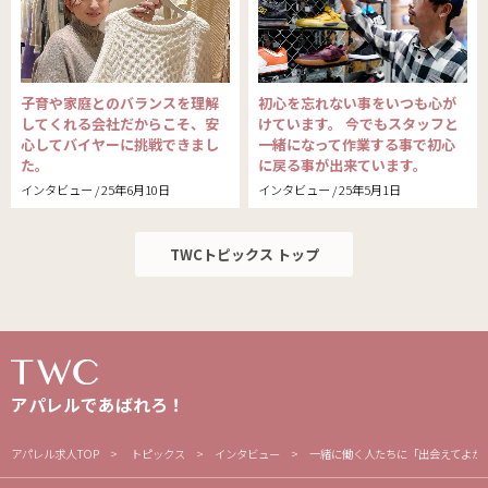
子育や家庭とのバランスを理解
初心を忘れない事をいつも心が
してくれる会社だからこそ、安
けています。 今でもスタッフと
心してバイヤーに挑戦できまし
一緒になって作業する事で初心
た。
に戻る事が出来ています。
インタビュー / 25年6月10日
インタビュー / 25年5月1日
TWCトピックス トップ
アパレルであばれろ！
アパレル求人TOP
トピックス
インタビュー
一緒に働く人たちに「出会えてよか