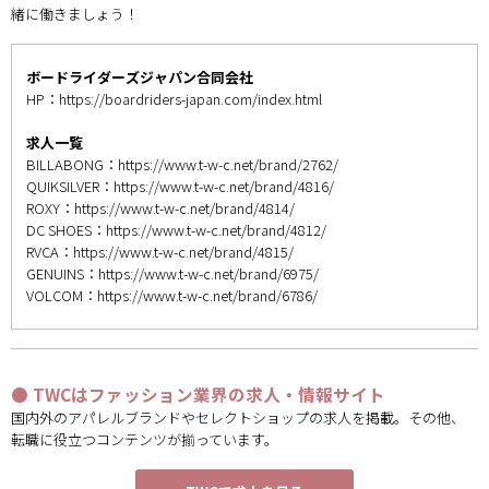
緒に働きましょう！
ボードライダーズジャパン合同会社
HP：
https://boardriders-japan.com/index.html
求人一覧
BILLABONG：
https://www.t-w-c.net/brand/2762/
QUIKSILVER：
https://www.t-w-c.net/brand/4816/
ROXY：
https://www.t-w-c.net/brand/4814/
DC SHOES：
https://www.t-w-c.net/brand/4812/
RVCA：
https://www.t-w-c.net/brand/4815/
GENUINS：
https://www.t-w-c.net/brand/6975/
VOLCOM：
https://www.t-w-c.net/brand/6786/
● TWCはファッション業界の求人・情報サイト
国内外のアパレルブランドやセレクトショップの求人を掲載。その他、
転職に役立つコンテンツが揃っています。