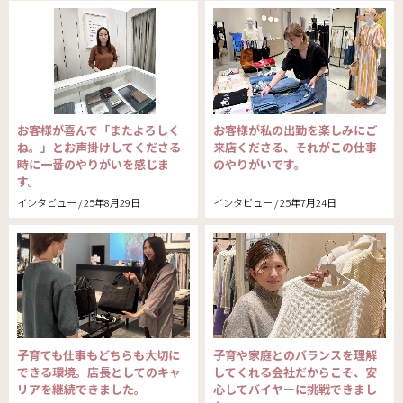
お客様が喜んで「またよろしく
お客様が私の出勤を楽しみにご
ね。」とお声掛けしてくださる
来店くださる、それがこの仕事
時に一番のやりがいを感じま
のやりがいです。
す。
インタビュー / 25年8月29日
インタビュー / 25年7月24日
子育ても仕事もどちらも大切に
子育や家庭とのバランスを理解
できる環境。店長としてのキャ
してくれる会社だからこそ、安
リアを継続できました。
心してバイヤーに挑戦できまし