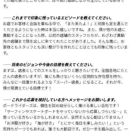
ての踏ん張りどころであり、日々試行錯誤しながら注力している部分で
す。
── これまでで印象に残っているエピソードを教えてください。
お店でお客様と会話を重ねる中で、「また来たよ！」と何度も足を運んで
くださるようになった時は本当に嬉しいですね。 また、僕が他のお店に
異動することになった際、以前の店舗のスタッフたちが、わざわざ異動
先の店舗まで顔を出しに来てくれたことがありました。そんな風に、お
客様ともスタッフとも深い繋がりを作れたことはとても印象に残っていま
す。
── 将来のビジョンや今後の目標を教えてください。
まずは、店長としてのスキルをしっかりと磨きたいです。全国各地にたく
さんの店長がいますが、誰にも負けないくらい圧倒的な存在感を持ち、
みんなに一目置かれるような「スーパー店長」になること。それが今、
僕が見据えている目標です！
── これから応募を検討している方へメッセージをお願いします。
ボードライダーズは、個性を認め自分らしく働ける楽しい会社です！
「サーフィンやスケートボードをやっていないから応募しづらいな…」と
思っている方もいるかもしれませんが、全然そんな心配はいりません！
「お洋服が好き」「海が好き」「とにかく毎日を楽しみたい！」という
気持ちが一つでもあれば、誰でも大歓迎です。ぜひ一歩を踏み出して、一