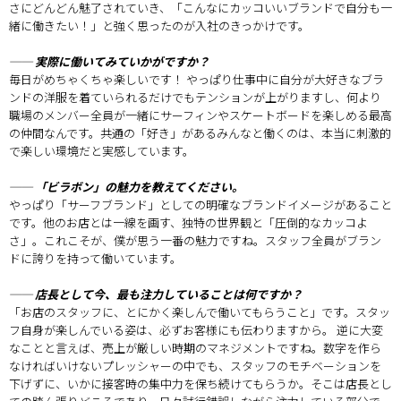
さにどんどん魅了されていき、「こんなにカッコいいブランドで自分も一
緒に働きたい！」と強く思ったのが入社のきっかけです。
── 実際に働いてみていかがですか？
毎日がめちゃくちゃ楽しいです！ やっぱり仕事中に自分が大好きなブラ
ンドの洋服を着ていられるだけでもテンションが上がりますし、何より
職場のメンバー全員が一緒にサーフィンやスケートボードを楽しめる最高
の仲間なんです。共通の「好き」があるみんなと働くのは、本当に刺激的
で楽しい環境だと実感しています。
── 「ビラボン」の魅力を教えてください。
やっぱり「サーフブランド」としての明確なブランドイメージがあること
です。他のお店とは一線を画す、独特の世界観と「圧倒的なカッコよ
さ」。これこそが、僕が思う一番の魅力ですね。スタッフ全員がブラン
ドに誇りを持って働いています。
── 店長として今、最も注力していることは何ですか？
「お店のスタッフに、とにかく楽しんで働いてもらうこと」です。スタッ
フ自身が楽しんでいる姿は、必ずお客様にも伝わりますから。 逆に大変
なことと言えば、売上が厳しい時期のマネジメントですね。数字を作ら
なければいけないプレッシャーの中でも、スタッフのモチベーションを
下げずに、いかに接客時の集中力を保ち続けてもらうか。そこは店長とし