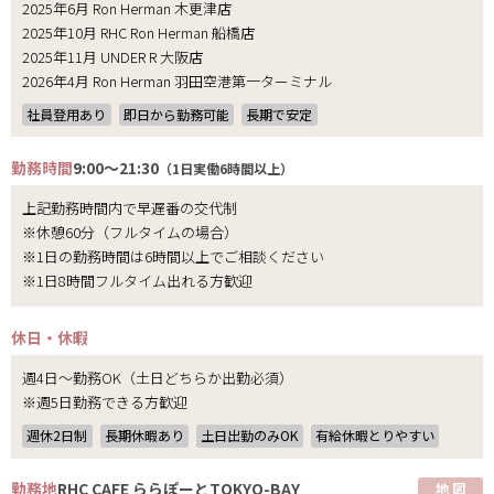
2025年6月 Ron Herman 木更津店
2025年10月 RHC Ron Herman 船橋店
2025年11月 UNDER R 大阪店
2026年4月 Ron Herman 羽田空港第一ターミナル
社員登用あり
即日から勤務可能
長期で安定
勤務時間
9:00～21:30
（1日実働6時間以上）
上記勤務時間内で早遅番の交代制
※休憩60分（フルタイムの場合）
※1日の勤務時間は6時間以上でご相談ください
※1日8時間フルタイム出れる方歓迎
休日・休暇
週4日～勤務OK（土日どちらか出勤必須）
※週5日勤務できる方歓迎
週休2日制
長期休暇あり
土日出勤のみOK
有給休暇とりやすい
勤務地
RHC CAFE ららぽーとTOKYO-BAY
地 図