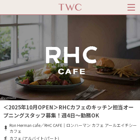
＜2025年10月OPEN＞RHCカフェのキッチン担当オー
プニングスタッフ募集！週4日～勤務OK
Ron Herman cafe／RHC CAFE｜ロンハーマン カフェ アールエイチシー
カフェ
カフェ (アルバイト/パート)