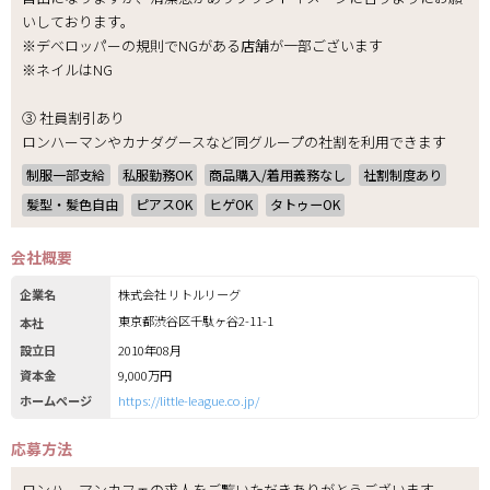
いしております。
※デベロッパーの規則でNGがある店舗が一部ございます
※ネイルはNG
③ 社員割引あり
ロンハーマンやカナダグースなど同グループの社割を利用できます
制服一部支給
私服勤務OK
商品購入/着用義務なし
社割制度あり
髪型・髪色自由
ピアスOK
ヒゲOK
タトゥーOK
会社概要
企業名
株式会社 リトルリーグ
東京都渋谷区千駄ヶ谷2-11-1
本社
設立日
2010年08月
資本金
9,000万円
ホームページ
https://little-league.co.jp/
応募方法
ロンハーマンカフェの求人をご覧いただきありがとうございます。