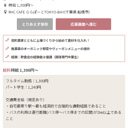
時給 1,300円～
RHC CAFE ららぽーとTOKYO-BAY(千葉県 船橋市)
とりあえず保存
応募画面へ進む
契約農家とともに土壌づくりから始めて食材を仕入れ！
無農薬のオーガニック野菜やヴィーガンメニューの提供
経験｜飲食店の経験者は優遇（調理専門卒業生）
給料
時給 1,300円～
フルタイム勤務：1,300円
パート学生：1,240円
交通費支給（規定あり）
・自宅最寄り駅～最も経済的で合理的な通勤経路であること
・バスの利用は運行距離(バス停～バス停までの区間)が2㎞以上である
こと