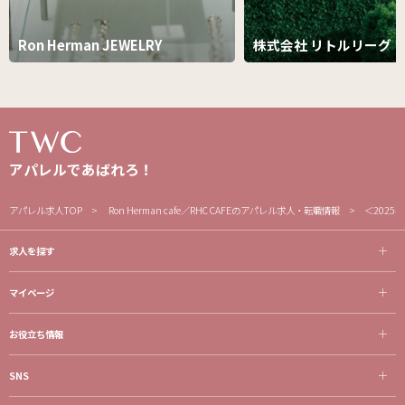
Ron Herman JEWELRY
株式会社 リトルリーグ
アパレルであばれろ！
アパレル求人TOP
Ron Herman cafe／RHC CAFEのアパレル求人・転職情報
＜2025
求人を探す
マイページ
お役立ち情報
SNS