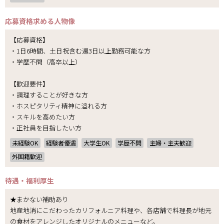
応募資格
求める人物像
【応募資格】
・1日6時間、土日祝含む週3日以上勤務可能な方
・学歴不問（高卒以上）
【歓迎要件】
・調理することが好きな方
・ホスピタリティ精神に溢れる方
・スキルを高めたい方
・正社員を目指したい方
未経験OK
経験者優遇
大学生OK
学歴不問
主婦・主夫歓迎
外国籍歓迎
待遇・福利厚生
★まかない補助あり
地産地消にこだわったカリフォルニア料理や、各店舗で料理長が地元
の食材をアレンジしたオリジナルのメニューなど。