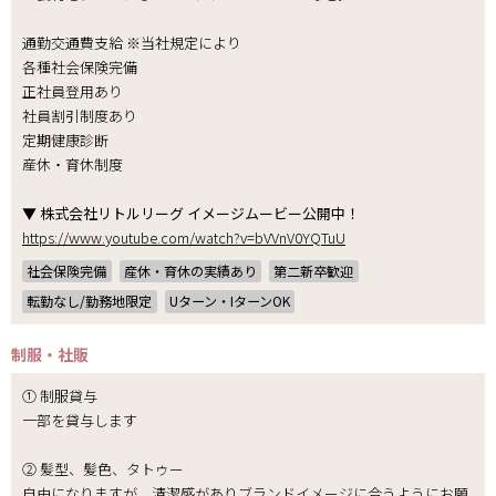
通勤交通費支給 ※当社規定により
各種社会保険完備
正社員登用あり
社員割引制度あり
定期健康診断
産休・育休制度
▼ 株式会社リトルリーグ イメージムービー公開中！
https://www.youtube.com/watch?v=bVVnV0YQTuU
社会保険完備
産休・育休の実績あり
第二新卒歓迎
転勤なし/勤務地限定
Uターン・IターンOK
制服・社販
① 制服貸与
一部を貸与します
② 髪型、髪色、タトゥー
自由になりますが、清潔感がありブランドイメージに合うようにお願