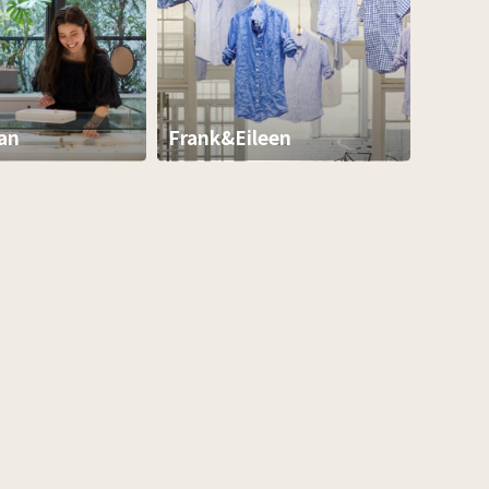
an
Frank&Eileen