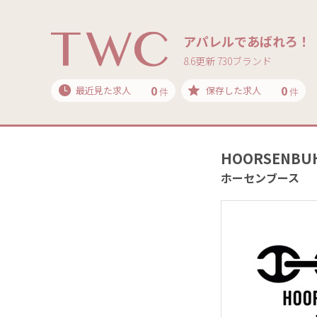
アパレルであばれろ！
8.6更新 730ブランド
0
0
最近見た求人
保存した求人
件
件
HOORSENBU
ホーセンブース