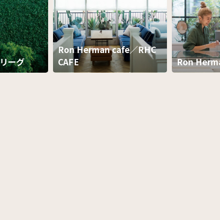
Ron Herman cafe／RHC
ルリーグ
CAFE
Ron Herm