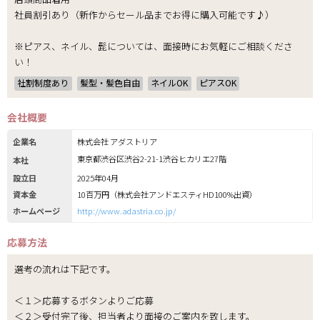
社員割引あり（新作からセール品までお得に購入可能です♪）
※ピアス、ネイル、髭については、面接時にお気軽にご相談くださ
い！
社割制度あり
髪型・髪色自由
ネイルOK
ピアスOK
会社概要
企業名
株式会社 アダストリア
東京都渋谷区渋谷2-21-1渋谷ヒカリエ27階
本社
設立日
2025年04月
資本金
10百万円（株式会社アンドエスティHD100%出資）
ホームページ
http://www.adastria.co.jp/
応募方法
選考の流れは下記です。
＜１＞応募するボタンよりご応募
＜２＞受付完了後、担当者より面接のご案内を致します。