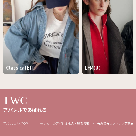
Classical Elf
LFM(U)
アパレルであばれろ！
アパレル求人TOP
niko and ...のアパレル求人・転職情報
★急募★スタッフ大募集★