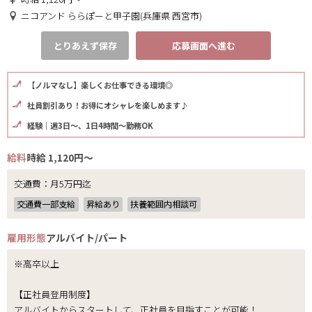
ニコアンド ららぽーと甲子園(兵庫県 西宮市)
とりあえず保存
応募画面へ進む
【ノルマなし】楽しくお仕事できる環境◎
社員割引あり！お得にオシャレを楽しめます♪
経験｜週3日～、1日4時間～勤務OK
給料
時給 1,120円～
交通費：月5万円迄
交通費一部支給
昇給あり
扶養範囲内相談可
雇用形態
アルバイト/パート
※高卒以上
【正社員登用制度】
アルバイトからスタートして、正社員を目指すことが可能！