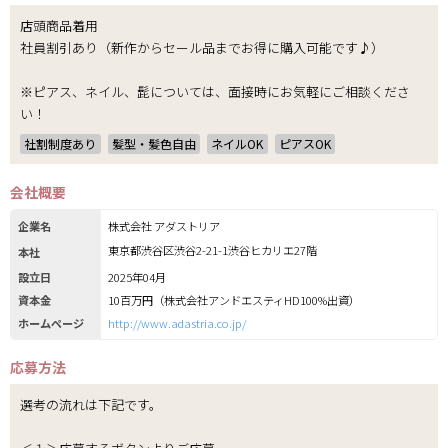
店頭商品着用
社員割引あり（新作からセール品までお得に購入可能です♪）
※ピアス、ネイル、髭については、面接時にお気軽にご相談くださ
い！
社割制度あり
髪型・髪色自由
ネイルOK
ピアスOK
会社概要
企業名
株式会社 アダストリア
東京都渋谷区渋谷2-21-1渋谷ヒカリエ27階
本社
設立日
2025年04月
資本金
10百万円（株式会社アンドエスティHD100%出資）
ホームページ
http://www.adastria.co.jp/
応募方法
選考の流れは下記です。