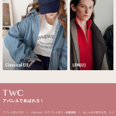
Classical Elf
LFM(U)
アパレルであばれろ！
アパレル求人TOP
niko and ...のアパレル求人・転職情報
おしゃれが好きな方、人と