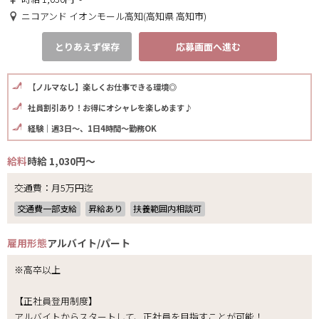
ニコアンド イオンモール高知(高知県 高知市)
とりあえず保存
応募画面へ進む
【ノルマなし】楽しくお仕事できる環境◎
社員割引あり！お得にオシャレを楽しめます♪
経験｜週3日～、1日4時間～勤務OK
給料
時給 1,030円～
交通費：月5万円迄
交通費一部支給
昇給あり
扶養範囲内相談可
雇用形態
アルバイト/パート
※高卒以上
【正社員登用制度】
アルバイトからスタートして、正社員を目指すことが可能！