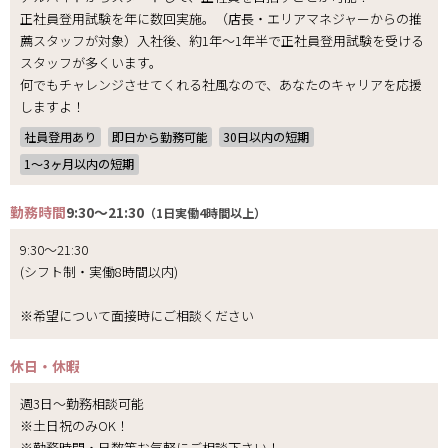
正社員登用試験を年に数回実施。（店長・エリアマネジャーからの推
薦スタッフが対象）入社後、約1年～1年半で正社員登用試験を受ける
スタッフが多くいます。
何でもチャレンジさせてくれる社風なので、あなたのキャリアを応援
しますよ！
社員登用あり
即日から勤務可能
30日以内の短期
1〜3ヶ月以内の短期
勤務時間
9:30～21:30
（1日実働4時間以上）
9:30～21:30
(シフト制・実働8時間以内)
※希望について面接時にご相談ください
休日・休暇
週3日～勤務相談可能
※土日祝のみOK！
※勤務時間・日数等お気軽にご相談下さい！