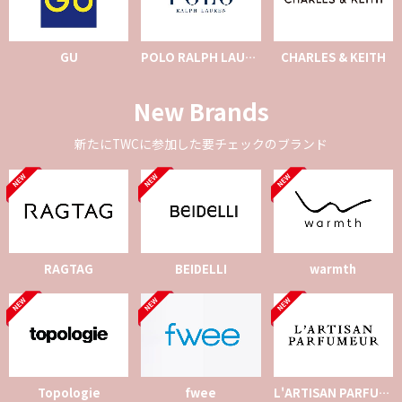
GU
POLO RALPH LAUREN
CHARLES & KEITH
New Brands
新たにTWCに参加した要チェックのブランド
RAGTAG
BEIDELLI
warmth
Topologie
fwee
L'ARTISAN PARFUMEUR