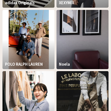
adidas Originals
XEXYMIX
POLO RALPH LAUREN
Noela