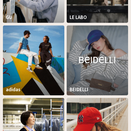
GU
LE LABO
adidas
BEIDELLI