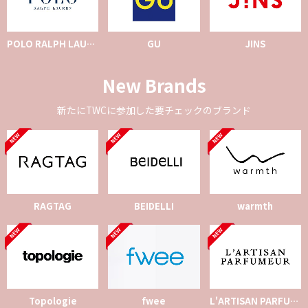
POLO RALPH LAUREN
GU
JINS
New Brands
新たにTWCに参加した要チェックのブランド
RAGTAG
BEIDELLI
warmth
Topologie
fwee
L'ARTISAN PARFUMEUR