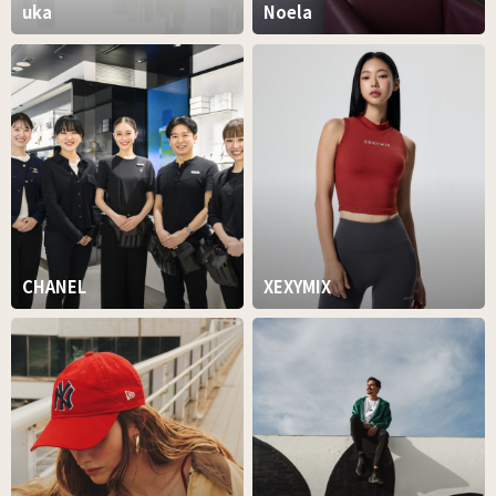
uka
Noela
CHANEL
XEXYMIX