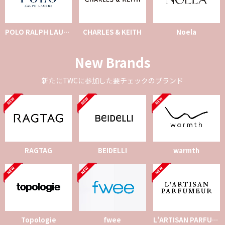
POLO RALPH LAUREN
CHARLES & KEITH
Noela
New Brands
新たにTWCに参加した要チェックのブランド
RAGTAG
BEIDELLI
warmth
Topologie
fwee
L'ARTISAN PARFUMEUR