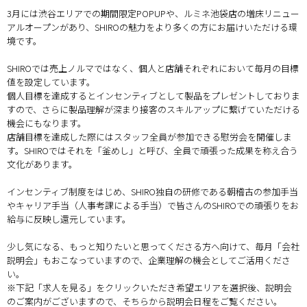
3月には渋谷エリアでの期間限定POPUPや、ルミネ池袋店の増床リニュー
アルオープンがあり、SHIROの魅力をより多くの方にお届けいただける環
境です。
SHIROでは売上ノルマではなく、個人と店舗それぞれにおいて毎月の目標
値を設定しています。
個人目標を達成するとインセンティブとして製品をプレゼントしておりま
すので、さらに製品理解が深まり接客のスキルアップに繋げていただける
機会にもなります。
店舗目標を達成した際にはスタッフ全員が参加できる慰労会を開催しま
す。SHIROではそれを「釜めし」と呼び、全員で頑張った成果を称え合う
文化があります。
インセンティブ制度をはじめ、SHIRO独自の研修である朝稽古の参加手当
やキャリア手当（人事考課による手当）で皆さんのSHIROでの頑張りをお
給与に反映し還元しています。
少し気になる、もっと知りたいと思ってくださる方へ向けて、毎月「会社
説明会」もおこなっていますので、企業理解の機会としてご活用くださ
い。
※下記「求人を見る」をクリックいただき希望エリアを選択後、説明会
のご案内がございますので、そちらから説明会日程をご覧ください。