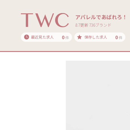
アパレルであばれろ！
8.7更新 736ブランド
0
0
最近見た求人
保存した求人
件
件