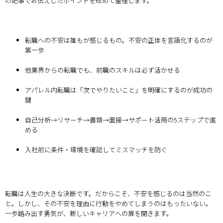
の記事でお伝えしたポイントを改めて整理します。
転職への不安は誰もが感じるもの。不安の正体を言語化するのが
第一歩
他業界からの転職でも、前職のスキルは必ず活かせる
アパレル内転職は「次でやりたいこと」を明確にするのが成功の
鍵
自己分析→リサーチ→書類→面接→サポート活用の5ステップで進
める
入社前に条件・環境を確認してミスマッチを防ぐ
転職は人生の大きな決断です。だからこそ、不安を感じるのは当然のこ
と。しかし、その不安を理由に行動をやめてしまうのはもったいない。
一歩踏み出す勇気が、新しいキャリアへの扉を開きます。