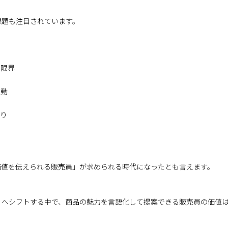
課題も注目されています。
の限界
反動
まり
価値を伝えられる販売員」が求められる時代になったとも言えます。
」へシフトする中で、商品の魅力を言語化して提案できる販売員の価値
。