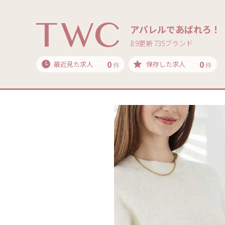
アパレルであばれろ！
8.9更新 735ブランド
0
0
最近見た求人
保存した求人
件
件