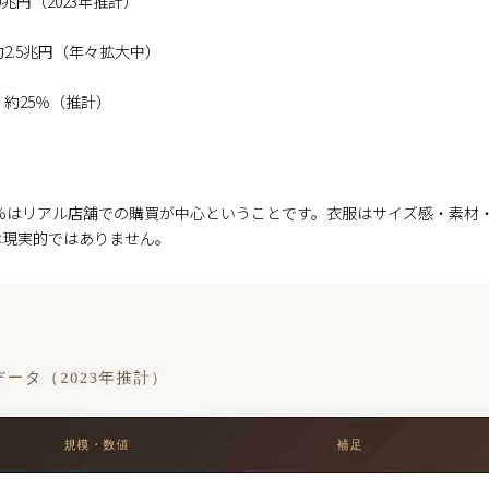
兆円（2023年推計）
2.5兆円（年々拡大中）
約25％（推計）
75％はリアル店舗での購買が中心ということです。衣服はサイズ感・素
は現実的ではありません。