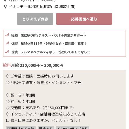
イオンモール和歌山(和歌山県 和歌山市)
とりあえず保存
応募画面へ進む
経験｜未経験OK◎テキスト・OJT＋先輩がサポート
休暇｜年間休日119日・残業少なめ・福利厚生充実♪
環境｜ノルマやペナルティなし！協力しておもてなし☆
給料
月給 210,000円～ 300,000円
◇ ご希望は面談・面接時にお伺いします
◇ 月給＋交通費・残業代・インセンティブ等
◇ 賞 与：年2回
◇ 昇 給：年1回
◇ 交通費：支給あり（月150,000円まで）
◇ インセンティブ：店舗目標達成に応じて支給
∟ 個人目標はありますが、ペナルティなし！
交通費すべて支給
昇給あり
インセンティブあり