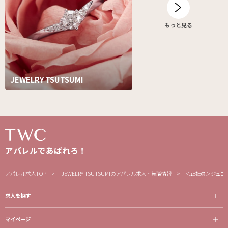
もっと見る
JEWELRY TSUTSUMI
アパレルであばれろ！
アパレル求人TOP
JEWELRY TSUTSUMIのアパレル求人・転職情報
＜正社員＞ジュエ
求人を探す
マイページ