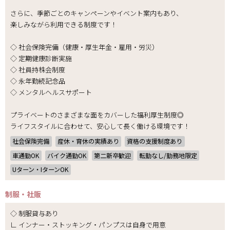
さらに、季節ごとのキャンペーンやイベント案内もあり、
楽しみながら利用できる制度です！
◇ 社会保険完備（健康・厚生年金・雇用・労災）
◇ 定期健康診断実施
◇ 社員持株会制度
◇ 永年勤続記念品
◇ メンタルヘルスサポート
プライベートのさまざまな面をカバーした福利厚生制度◎
ライフスタイルに合わせて、安心して長く働ける環境です！
社会保険完備
産休・育休の実績あり
資格の支援制度あり
車通勤OK
バイク通勤OK
第二新卒歓迎
転勤なし/勤務地限定
Uターン・IターンOK
制服・社販
◇ 制服貸与あり
∟ インナー・ストッキング・パンプスは自身で用意