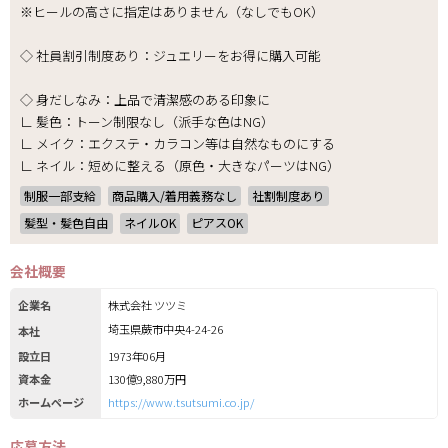
※ヒールの高さに指定はありません（なしでもOK）
◇ 社員割引制度あり：ジュエリーをお得に購入可能
◇ 身だしなみ：上品で清潔感のある印象に
∟ 髪色：トーン制限なし（派手な色はNG）
∟ メイク：エクステ・カラコン等は自然なものにする
∟ ネイル：短めに整える（原色・大きなパーツはNG）
制服一部支給
商品購入/着用義務なし
社割制度あり
髪型・髪色自由
ネイルOK
ピアスOK
会社概要
企業名
株式会社 ツツミ
埼玉県蕨市中央4-24-26
本社
設立日
1973年06月
資本金
130億9,880万円
ホームページ
https://www.tsutsumi.co.jp/
応募方法