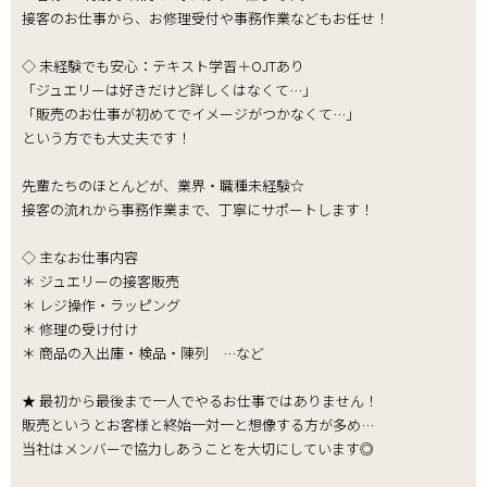
接客のお仕事から、お修理受付や事務作業などもお任せ！
◇ 未経験でも安心：テキスト学習＋OJTあり
「ジュエリーは好きだけど詳しくはなくて…」
「販売のお仕事が初めてでイメージがつかなくて…」
という方でも大丈夫です！
先輩たちのほとんどが、業界・職種未経験☆
接客の流れから事務作業まで、丁寧にサポートします！
◇ 主なお仕事内容
＊ ジュエリーの接客販売
＊ レジ操作・ラッピング
＊ 修理の受け付け
＊ 商品の入出庫・検品・陳列 …など
★ 最初から最後まで一人でやるお仕事ではありません！
販売というとお客様と終始一対一と想像する方が多め…
当社はメンバーで協力しあうことを大切にしています◎