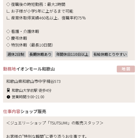
◇ 復職後の時短勤務：最大2時間
∟ お子様が小学5年に上がるまで可能
∟ 産育休取得実績460名以上、復職率約75％
◇ 看護・介護休暇
◇ 慶弔休暇
◇ 特別休暇（最長10日間）
週休2日制
長期休暇あり
年間休日110日以上
有給休暇とりやすい
勤務地
イオンモール和歌山
地 図
和歌山県和歌山市中字楠谷573
和歌山大学前駅 徒歩4分
営業時間 9:00~21:00
仕事内容
ショップ販売
＜ジュエリーショップ「TSUTSUMI」の販売スタッフ＞
お客様の“特別な瞬間”に寄り添うお仕事です。