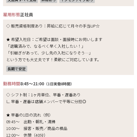
雇用形態
正社員
◇ 販売資格制度あり：昇給に応じて月々の手当UP☆
★ 希望入社日：ご希望は面談・面接時にお伺いします
「退職済みで、なるべく早く入社したい！」
「引継ぎがあって、少し先の入社になりそう…」
という方でも大丈夫です！柔軟にご対応しています。
長期で安定
勤務時間
8:45～21:00
（1日実働8時間）
◇ シフト制：1ヶ月単位、早番・遅番あり
∟ 早番・遅番は店舗メンバーで平等に分担◎
★ 早番の1日の流れ（例）
09:45～ 出勤・朝礼・清掃
10:00～ 接客・販売／商品の検品
12:00～ 休憩（40分）