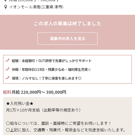
イオンモール津南(三重県 津市)
この求人の募集は終了しました
募集中の求人を見る
経験｜未経験可！OJT研修で先輩がしっかりサポート
休暇｜年間休日119日・残業少なめ・福利厚生充実☆
環境｜ノルマなし！丁寧に接客を楽しめます◎
給料
月給 220,000円～ 300,000円
★入社祝い金★
月1万×10か月支給（出勤率等の規定あり）
○給与については、面談・面接時にご希望をお伺いします！
○上記に加え、交通費・残業代・報奨金などを別途支給いたします。