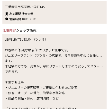
三重県津市高茶屋小森町145
高茶屋駅 徒歩13分
営業時間 10:00~21:00
仕事内容
ショップ販売
JEWELRY TSUTSUMI（ツツミ）
お客様の“特別な瞬間”に寄り添うお仕事です。
ジュエリーブランド〈ツツミ〉の店舗で、接客販売を中心にお任せし
ます。
未経験の方でも、先輩が丁寧にサポートしますので安心してスタート
できます。
＊主なお仕事
・ジュエリーの接客販売（ご要望に合わせたご提案）
・修理・オーダーの受付、簡単な事務対応
・商品の検品・陳列、店内清掃 など
「人と話すのが好き」「きちんとした接客を学びたい」