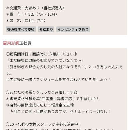
＊交通費：支給あり（当社規定内）
＊賞 与：年2回（7月・12月）
＊昇 給：年1回（7月）
交通費すべて支給
昇給あり
インセンティブあり
雇用形態
正社員
〇勤務開始日は面接時にご相談ください♪
「まだ職場に退職の相談ができていなくて…」
「引き継ぎの都合で少し先の入社になりそう…」という方も大丈夫で
す。
⇒内定後に一緒にスケジュールをすり合わせていきましょう！
○あなたの頑張りをしっかり評価します◎
＊販売資格試験を年1回実施：昇級に応じて手当もUP！
＊店舗の目標達成に応じて報奨金を支給
└月ごとに個人目標がありますが、ペナルティは一切なし！
○20〜40代の女性スタッフが中心に活躍中！