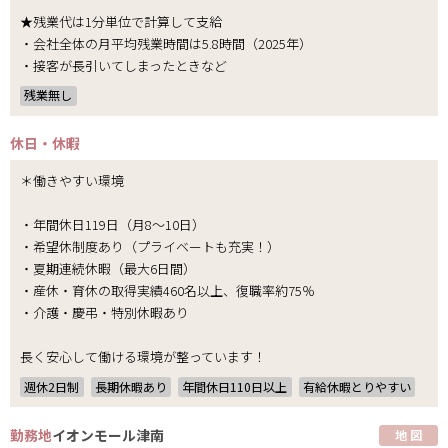
★残業代は1分単位で計算して支給
・会社全体の月平均残業時間は5.8時間（2025年）
・接客が長引いてしまったときなど
残業無し
休日・休暇
＊働きやすい環境
・年間休日119日（月8～10日）
・希望休制度あり（プライベートも充実！）
・夏期連続休暇（最大6日間）
・産休・育休の取得実績460名以上、復職率約75％
・介護・慶弔・特別休暇あり
長く安心して働ける環境が整っています！
週休2日制
長期休暇あり
年間休日110日以上
有給休暇とりやすい
勤務地
イオンモール津南
地 図