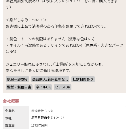
＊社員割引制度あり（お気に入りのジュエリーをお得に購入できま
す）
＜身だしなみについて＞
お客様に上品で清潔感のある印象をお届けできればOKです。
・髪色：トーンの制限はありません（派手な色はNG）
・ネイル：清潔感のあるデザインであればOK（原色系・大きなパーツ
はNG）
ジュエリー販売にふさわしい“上質感”を大切にしながらも、
あなたらしさを大切に働ける環境です。
制服一部支給
商品購入/着用義務なし
社割制度あり
髪型・髪色自由
ネイルOK
ピアスOK
会社概要
企業名
株式会社 ツツミ
埼玉県蕨市中央4-24-26
本社
設立日
1973年06月