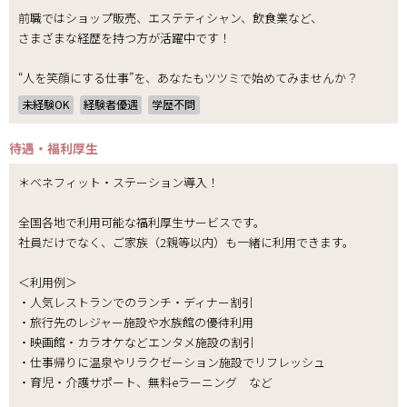
前職ではショップ販売、エステティシャン、飲食業など、
さまざまな経歴を持つ方が活躍中です！
“人を笑顔にする仕事”を、あなたもツツミで始めてみませんか？
未経験OK
経験者優遇
学歴不問
待遇・福利厚生
＊ベネフィット・ステーション導入！
全国各地で利用可能な福利厚生サービスです。
社員だけでなく、ご家族（2親等以内）も一緒に利用できます。
＜利用例＞
・人気レストランでのランチ・ディナー割引
・旅行先のレジャー施設や水族館の優待利用
・映画館・カラオケなどエンタメ施設の割引
・仕事帰りに温泉やリラクゼーション施設でリフレッシュ
・育児・介護サポート、無料eラーニング など