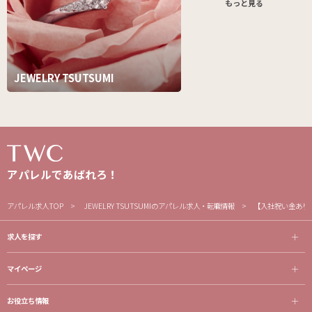
もっと見る
JEWELRY TSUTSUMI
アパレルであばれろ！
アパレル求人TOP
JEWELRY TSUTSUMIのアパレル求人・転職情報
【入社祝い金あり
求人を探す
マイページ
お役立ち情報