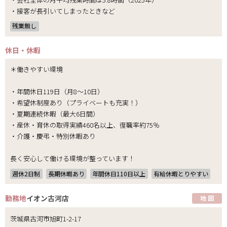
・接客が長引いてしまったときなど
残業無し
休日・休暇
＊働きやすい環境
・年間休日119日（月8～10日）
・希望休制度あり（プライベートも充実！）
・夏期連続休暇（最大6日間）
・産休・育休の取得実績460名以上、復職率約75％
・介護・慶弔・特別休暇あり
長く安心して働ける環境が整っています！
週休2日制
長期休暇あり
年間休日110日以上
有給休暇とりやすい
勤務地
イオン古河店
地 図
茨城県古河市旭町1-2-17