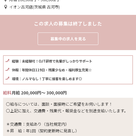
イオン古河店(茨城県 古河市)
この求人の募集は終了しました
募集中の求人を見る
経験｜未経験可！OJT研修で先輩がしっかりサポート
休暇｜年間休日119日・残業少なめ・福利厚生充実☆
環境｜ノルマなし！丁寧に接客を楽しめます◎
給料
月給 200,000円～ 300,000円
○給与については、面談・面接時にご希望をお伺いします！
○上記に加え、交通費・残業代・報奨金などを別途支給いたします。
＊交通費：支給あり（当社規定内）
＊昇 給：年1回（契約更新時に見直し）