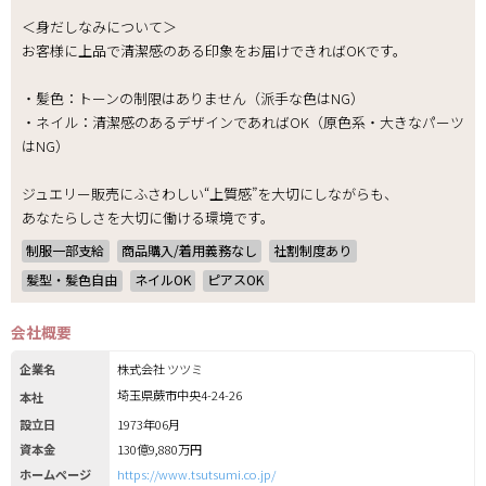
＜身だしなみについて＞
お客様に上品で清潔感のある印象をお届けできればOKです。
・髪色：トーンの制限はありません（派手な色はNG）
・ネイル：清潔感のあるデザインであればOK（原色系・大きなパーツ
はNG）
ジュエリー販売にふさわしい“上質感”を大切にしながらも、
あなたらしさを大切に働ける環境です。
制服一部支給
商品購入/着用義務なし
社割制度あり
髪型・髪色自由
ネイルOK
ピアスOK
会社概要
企業名
株式会社 ツツミ
埼玉県蕨市中央4-24-26
本社
設立日
1973年06月
資本金
130億9,880万円
ホームページ
https://www.tsutsumi.co.jp/