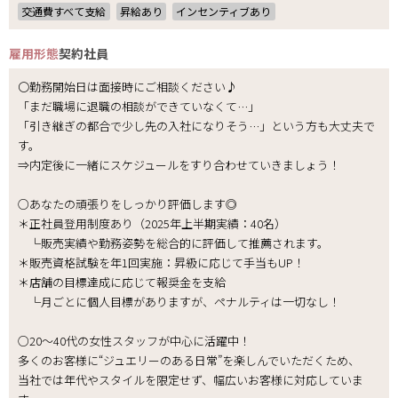
交通費すべて支給
昇給あり
インセンティブあり
雇用形態
契約社員
〇勤務開始日は面接時にご相談ください♪
「まだ職場に退職の相談ができていなくて…」
「引き継ぎの都合で少し先の入社になりそう…」という方も大丈夫で
す。
⇒内定後に一緒にスケジュールをすり合わせていきましょう！
○あなたの頑張りをしっかり評価します◎
＊正社員登用制度あり（2025年上半期実績：40名）
└販売実績や勤務姿勢を総合的に評価して推薦されます。
＊販売資格試験を年1回実施：昇級に応じて手当もUP！
＊店舗の目標達成に応じて報奨金を支給
└月ごとに個人目標がありますが、ペナルティは一切なし！
○20～40代の女性スタッフが中心に活躍中！
多くのお客様に“ジュエリーのある日常”を楽しんでいただくため、
当社では年代やスタイルを限定せず、幅広いお客様に対応していま