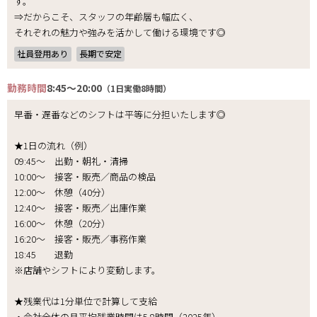
す。
⇒だからこそ、スタッフの年齢層も幅広く、
それぞれの魅力や強みを活かして働ける環境です◎
社員登用あり
長期で安定
勤務時間
8:45～20:00
（1日実働8時間）
早番・遅番などのシフトは平等に分担いたします◎
★1日の流れ（例）
09:45～ 出勤・朝礼・清掃
10:00～ 接客・販売／商品の検品
12:00～ 休憩（40分）
12:40～ 接客・販売／出庫作業
16:00～ 休憩（20分）
16:20～ 接客・販売／事務作業
18:45 退勤
※店舗やシフトにより変動します。
★残業代は1分単位で計算して支給
・会社全体の月平均残業時間は5.8時間（2025年）