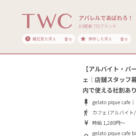
アパレルであばれろ！
8.9更新 735ブランド
0
0
最近見た求人
保存した求人
件
件
【アルバイト・パ
ェ｜店舗スタッフ募
内で使える社割あ
gelato pique 
カフェ (アルバイト
時給 1,280円～
gelato pique ca