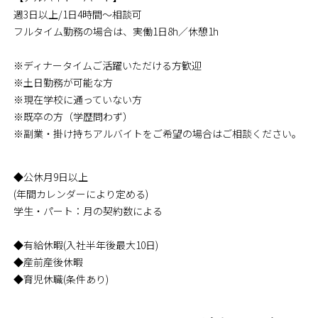
週3日以上/1日4時間～相談可
フルタイム勤務の場合は、実働1日8h／休憩1h
※ディナータイムご活躍いただける方歓迎
※土日勤務が可能な方
※現在学校に通っていない方
※既卒の方（学歴問わず）
※副業・掛け持ちアルバイトをご希望の場合はご相談ください。
◆公休月9日以上
(年間カレンダーにより定める)
学生・パート：月の契約数による
◆有給休暇(入社半年後最大10日)
◆産前産後休暇
◆育児休職(条件あり)