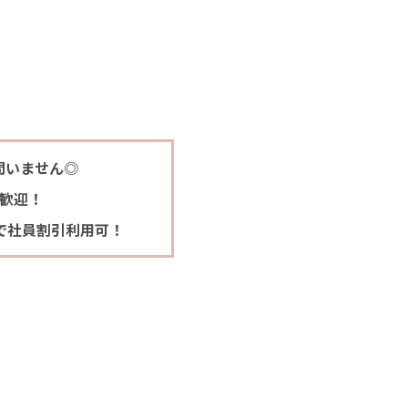
問いません◎
ん歓迎！
で社員割引利用可！