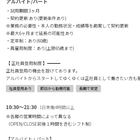
アルバイト/パート
・試用期間:3ヶ月
・契約更新:あり(更新条件あり)
※業務の必要性・本人の勤務状況・成績等を勘案して契約更新
※最大6ヶ月まで延長の可能性あり
・定年制：あり(60歳)
・再雇用制度：あり(上限65歳まで)
【 正社員登用制度 】━━━
正社員登用の機会を設けております。
アルバイトからスタートしてゆくゆくは正社員として働きたい方も
社員登用あり
即日から勤務可能
長期で安定
10:30～21:30
1日実働4時間以上
※各館の営業時間によって異なる
（OPEN/CLOSE前後１時間を含むシフト制）
【アルバイト・パート】