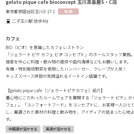
gelato pique cafe bioconcept 玉川高島屋S・C店
東京都世田谷区玉川3-17-1
地 図
二子玉川駅 徒歩4分
カフェ
BIO（ビオ）を意識したカフェレストラン
「ジェラート ピケ カフェ ビオ コンセプト」のホールスタッフ業務
接客を中心に料理・飲み物の提供や店内清掃などもお願いします。
有機・特別栽培野菜を使用したハンバーガー、クレープが人気！
キッズスペース併設の笑顔溢れるイートイン店舗です。
【gelato pique cafe（ジェラートピケカフェ）紹介】
着心地にこだわったルームウェアを展開する「ジェラート ピケ」か
フェ」。「コンフォートフード」をコンセプトに、お客様一人ひと
し、厳選された素材の料理と飲み物を、アイディアの詰まった心地
す。
中国語が活かせる
英語が活かせる