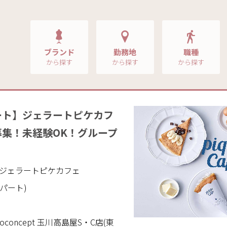
ブランド
勤務地
職種
から探す
から探す
から探す
ート】ジェラートピケカフ
集！未経験OK！グループ
り
cafe｜ジェラートピケカフェ
/パート)
fe bioconcept 玉川高島屋S・C店(東