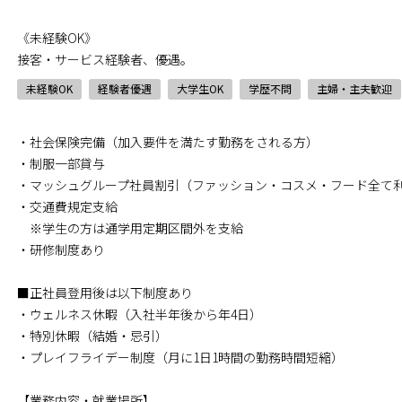
《未経験OK》
接客・サービス経験者、優遇。
未経験OK
経験者優遇
大学生OK
学歴不問
主婦・主夫歓迎
・社会保険完備（加入要件を満たす勤務をされる方）
・制服一部貸与
・マッシュグループ社員割引（ファッション・コスメ・フード全て
・交通費規定支給
※学生の方は通学用定期区間外を支給
・研修制度あり
■正社員登用後は以下制度あり
・ウェルネス休暇（入社半年後から年4日）
・特別休暇（結婚・忌引）
・プレイフライデー制度（月に1日1時間の勤務時間短縮）
【業務内容・就業場所】