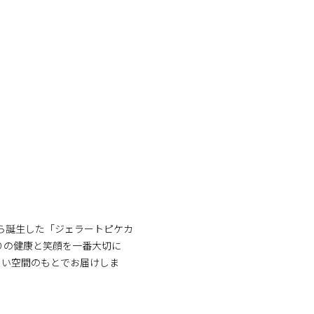
。
ら誕生した「ジェラートピケカ
りの健康と笑顔を一番大切に
よい空間のもとでお届けしま