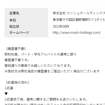
企業名
株式会社 マッシュホールディング
東京都千代田区麹町麹町5-7-1ダイ
本社
設立日
2012年08月
ホームページ
http://www.mash-holdings.com/
《履歴書不要》
契約社員、パート・学生アルバイトの選考に限り
履歴書不要です。
普段通りの服装でお越しいただいております。
※高校生は弊社指定の履歴書をご提出いただく場合がございます
《応募後の流れ》
1.応募
▼
2.応募完了後、選考に関するご質問をお送りいたします。
※SMSが届かない場合はサンクスメール内の採用受付センターまで