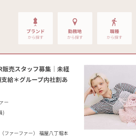
ブランド
勤務地
職種
から探す
から探す
から探す
UR販売スタッフ募集｜未経
額支給＊グループ内社割あ
ファー
員)
R（ファーファー） 福屋八丁堀本