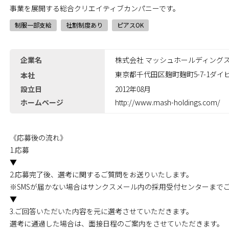
事業を展開する総合クリエイティブカンパニーです。
制服一部支給
社割制度あり
ピアスOK
企業名
株式会社 マッシュホールディング
東京都千代田区麹町麹町5-7-1ダイ
本社
設立日
2012年08月
ホームページ
http://www.mash-holdings.com/
《応募後の流れ》
1.応募
▼
2.応募完了後、選考に関するご質問をお送りいたします。
※SMSが届かない場合はサンクスメール内の採用受付センターまで
▼
3.ご回答いただいた内容を元に選考させていただきます。
選考に通過した場合は、面接日程のご案内をさせていただきます。