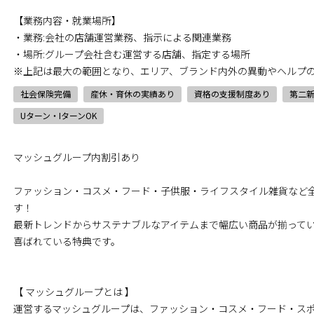
【業務内容・就業場所】
・業務:会社の店舗運営業務、指示による関連業務
・場所:グループ会社含む運営する店舗、指定する場所
※上記は最大の範囲となり、エリア、ブランド内外の異動やヘルプ
社会保険完備
産休・育休の実績あり
資格の支援制度あり
第二
Uターン・IターンOK
マッシュグループ内割引あり
ファッション・コスメ・フード・子供服・ライフスタイル雑貨など
す！
最新トレンドからサステナブルなアイテムまで幅広い商品が揃って
喜ばれている特典です。
【 マッシュグループとは 】
運営するマッシュグループは、ファッション・コスメ・フード・スポ