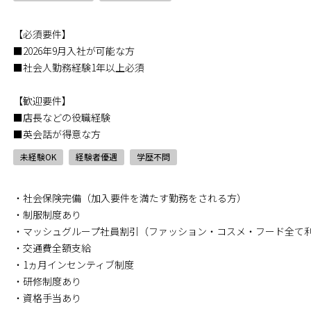
【必須要件】
■2026年9月入社が可能な方
■社会人勤務経験1年以上必須
【歓迎要件】
■店長などの役職経験
■英会話が得意な方
未経験OK
経験者優遇
学歴不問
・社会保険完備（加入要件を満たす勤務をされる方）
・制服制度あり
・マッシュグループ社員割引（ファッション・コスメ・フード全て
・交通費全額支給
・1ヵ月インセンティブ制度
・研修制度あり
・資格手当あり