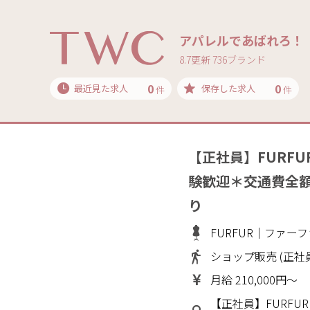
アパレルであばれろ！
8.7更新 736ブランド
0
0
最近見た求人
保存した求人
件
件
【正社員】FURF
験歓迎＊交通費全
り
FURFUR｜ファー
ショップ販売 (正社
月給 210,000円～
【正社員】FURFU