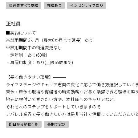
交通費すべて支給
昇給あり
インセンティブあり
正社員
■契約について
※試用期間:3ヶ月（最大6か月まで延長）あり
※試用期間中の待遇変更なし
・定年制：あり(60歳)
・再雇用制度：あり(上限65歳まで)
【長く働きやすい環境】━━━
ライフステージやキャリア志向の変化に応じて働き方選択していく
育休・産休の取得や復帰後の時短勤務など長く活躍できる環境を整
地元に根付いて働きたい方や、本社職へのキャリアなど、
それぞれのステップをサポートしていきますので
アパレル業界で長く働きたい方は是非当社で活躍していただきたい
即日から勤務可能
長期で安定