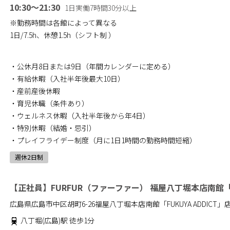
10:30～21:30
1日実働7時間30分以上
※勤務時間は各館によって異なる
1日/7.5h、休憩1.5h（シフト制 ）
・公休月8日または9日（年間カレンダーに定める）
・有給休暇（入社半年後最大10日）
・産前産後休暇
・育児休職（条件あり）
・ウェルネス休暇（入社半年後から年4日）
・特別休暇（結婚・忌引）
・プレイフライデー制度（月に1日1時間の勤務時間短縮）
週休2日制
【正社員】FURFUR（ファーファー） 福屋八丁堀本店南館「FU
広島県広島市中区胡町6-26福屋八丁堀本店南館「FUKUYA ADDICT」
八丁堀(広島)駅 徒歩1分