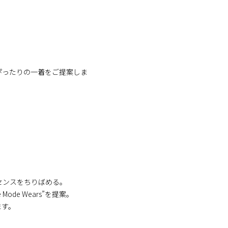
ぴったりの一着をご提案しま
センスをちりばめる。
ode Wears”を提案。
ます。