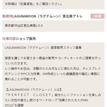
※詳細は「応募資格」をご確認ください。
勤務地
LAGUNAMOON（ラグナムーン）恵比寿アトレ
地 図
東京都渋谷区恵比寿南1-5-5
仕事内容
ショップ販売
LAGUNAMOON（ラグナムーン）接客販売スタッフ募集
接客を通じてお客さまへ商品の販売やコーディネートのご提案を行っ
ていただきます。
レジ操作やお包み、洋服のたたみ方などに慣れた方は、ディスプレイ
のアレンジやPC入力作業、DM作成といった店舗運営の幅広い業務に
携わることが可能です。
【LAGUNAMOON（ラグナムーン）とは】
「ＰＥＲＦＥＣＴ ＣＬＯＳＥＴ」自分らしくファッションを楽しみ
たい女性の進化し続けるワードローブ”洗練された大人のMIX
STYLE”を提案