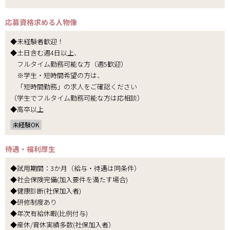
応募資格
求める人物像
◆未経験者歓迎！
◆土日含む週4日以上、
フルタイム勤務可能な方（週5歓迎）
※学生・短時間希望の方は、
「短時間勤務」の求人をご確認ください
（学生でフルタイム勤務可能な方は応相談）
◆高卒以上
未経験OK
待遇・福利厚生
◆試用期間：3か月（給与・待遇は同条件）
◆社会保険完備(加入要件を満たす場合)
◆健康診断(社保加入者)
◆研修制度あり
◆年次有給休暇(比例付与)
◆産休/育休実績多数(社保加入者）