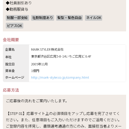
◆社員割引あり
◆勤務服貸与
制服一部支給
社割制度あり
髪型・髪色自由
ネイルOK
ピアスOK
会社概要
企業名
MARK STYLER 株式会社
東京都渋谷区広尾5-8-14いちご広尾ビル4F
本社
設立日
2005年11月
資本金
1億円
ホームページ
http://mark-styler.co.jp/company.html
応募方法
ご応募後の流れをご案内いたします。
【STEP:01】応募サイト上の必須項目をアップし応募を完了させてく
ださい。また、任意項目もご入力いただけますのでご活用ください。
ご登録内容を拝見し、書類選考通過の方にのみ、面接担当者よりメー