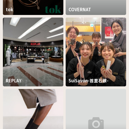
tok
COVERNAT
REPLAY
SuiSavon-首里石鹸-