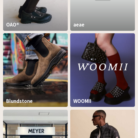
OAO®︎
aeae
Blundstone
WOOMII