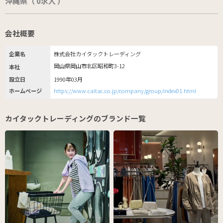
沖縄県（ 0求人 ）
会社概要
企業名
株式会社カイタックトレーディング
岡山県岡山市北区昭和町3-12
本社
設立日
1990年03月
ホームページ
https://www.caitac.co.jp/company/group/index01.html
カイタックトレーディングのブランド一覧