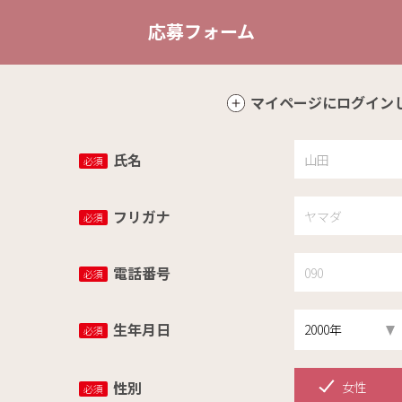
応募フォーム
マイページにログイン
氏名
必須
フリガナ
必須
電話番号
必須
生年月日
必須
性別
女性
必須