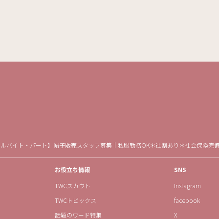
アルバイト・パート】帽子販売スタッフ募集｜私服勤務OK＊社割あり＊社会保険完
お役立ち情報
SNS
TWCスカウト
Instagram
TWCトピックス
facebook
話題のワード特集
X