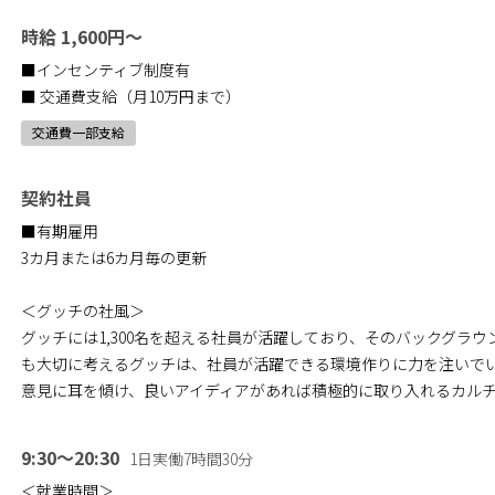
時給 1,600円～
■インセンティブ制度有
■ 交通費支給（月10万円まで）
交通費一部支給
契約社員
■有期雇用
3カ月または6カ月毎の更新
＜グッチの社風＞
グッチには1,300名を超える社員が活躍しており、そのバックグラ
も大切に考えるグッチは、社員が活躍できる環境作りに力を注いで
意見に耳を傾け、良いアイディアがあれば積極的に取り入れるカル
9:30～20:30
1日実働7時間30分
＜就業時間＞