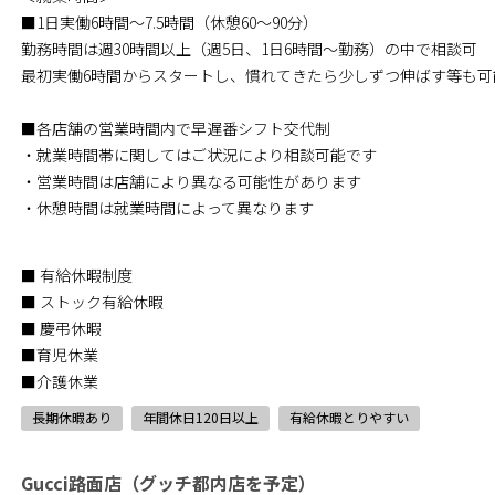
■1日実働6時間～7.5時間（休憩60～90分）
勤務時間は週30時間以上（週5日、1日6時間～勤務）の中で相談可
最初実働6時間からスタートし、慣れてきたら少しずつ伸ばす等も可
■各店舗の営業時間内で早遅番シフト交代制
・就業時間帯に関してはご状況により相談可能です
・営業時間は店舗により異なる可能性があります
・休憩時間は就業時間によって異なります
■ 有給休暇制度
■ ストック有給休暇
■ 慶弔休暇
■育児休業
■介護休業
長期休暇あり
年間休日120日以上
有給休暇とりやすい
Gucci路面店（グッチ都内店を予定）