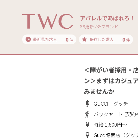
アパレルであばれろ！
8.9更新 735ブランド
0
0
最近見た求人
保存した求人
件
件
＜障がい者採用・
ン＞まずはカジュ
みませんか
GUCCI｜グッチ
バックヤード (契約
時給 1,600円～
Gucci路面店（グ