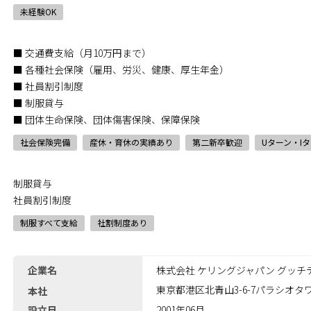
未経験OK
■ 交通費支給（月10万円まで）
■ 各種社会保険（雇用、労災、健康、厚生年金）
■ 社員割引制度
■ 制服貸与
■ 団体生命保険、団体傷害保険、保障保険
社会保険完備
産休・育休の実績あり
第二新卒歓迎
Uターン・Iタ
制服貸与
社員割引制度
制服すべて支給
社割制度あり
企業名
株式会社 ケリングジャパン グッチ
東京都港区北青山3-6-7パラシオタ
本社
設立日
2001年06月