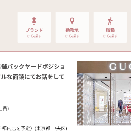
ブランド
勤務地
職種
から探す
から探す
から探す
店舗バックヤードポジショ
アルな面談にてお話をして
社員)
ッチ都内店を予定）(東京都 中央区)