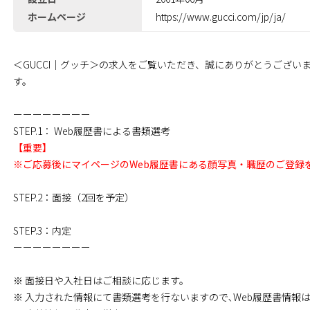
ホームページ
https://www.gucci.com/jp/ja/
＜GUCCI｜グッチ＞の求人をご覧いただき、誠にありがとうござい
す。
ーーーーーーーー
STEP.1： Web履歴書による書類選考
【重要】
※ご応募後にマイページのWeb履歴書にある顔写真・職歴のご登録
STEP.2：面接（2回を予定）
STEP.3：内定
ーーーーーーーー
※ 面接日や入社日はご相談に応じます。
※ 入力された情報にて書類選考を行ないますので､Web履歴書情報