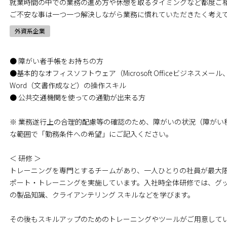
就業時間の中での業務の進め方や休憩を取るタイミングなど都度ご
ご不安な事は一つ一つ解決しながら業務に慣れていただきたく考え
外資系企業
● 障がい者手帳をお持ちの方
●基本的なオフィスソフトウェア（Microsoft Officeビジネスメール
Word（文書作成など）の操作スキル
● 公共交通機関を使っての通勤が出来る方
※ 業務遂行上の合理的配慮等の確認のため、障がいの状況（障がい
な範囲で「勤務条件への希望」にご記入ください。
＜ 研修 ＞
トレーニングを専門とするチームがあり、一人ひとりの社員が最大
ポート・トレーニングを実施しています。入社時全体研修では、グ
の製品知識、クライアンテリング スキルなどを学びます。
その後もスキルアップのためのトレーニングやツールがご用意して