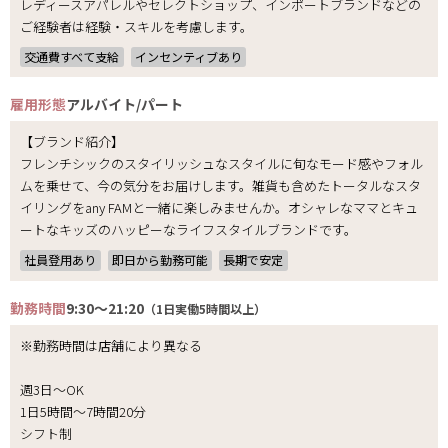
レディースアパレルやセレクトショップ、インポートブランドなどの
ご経験者は経験・スキルを考慮します。
交通費すべて支給
インセンティブあり
雇用形態
アルバイト/パート
【ブランド紹介】
フレンチシックのスタイリッシュなスタイルに旬なモード感やフォル
ムを乗せて、今の気分をお届けします。雑貨も含めたトータルなスタ
イリングをany FAMと一緒に楽しみませんか。オシャレなママとキュ
ートなキッズのハッピーなライフスタイルブランドです。
社員登用あり
即日から勤務可能
長期で安定
勤務時間
9:30～21:20
（1日実働5時間以上）
※勤務時間は店舗により異なる
週3日～OK
1日5時間～7時間20分
シフト制