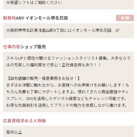
※希望シフトはご相談ください
勤務地
ANY イオンモール堺北花田
地 図
大阪府堺市北区東浅香山町4丁目1-12イオンモール堺北花田 2F
仕事内容
ショップ販売
スキルUPと感性が磨けるファッションスタイリスト募集。大手ならで
はの充実した福利厚生で安心！正社員登用もあり！！
【自社店舗の販売・接客業務をお任せ！】
まずはお洋服に触れながら、お客様へのお声掛けをお願いします！も
ちろん先輩も丁寧にサポートしますよ。慣れてきたら商品管理やディ
スプレイ、SNSを活用したデジタル接客などもチャレンジ可能です。
お得な社員割引を活用してブランドの魅力を体感しながら働けます。
応募資格
求める人物像
高卒以上