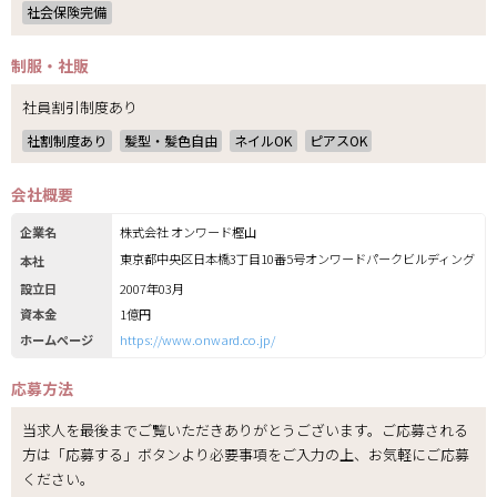
社会保険完備
制服・社販
社員割引制度あり
社割制度あり
髪型・髪色自由
ネイルOK
ピアスOK
会社概要
企業名
株式会社 オンワード樫山
東京都中央区日本橋3丁目10番5号オンワードパークビルディング
本社
設立日
2007年03月
資本金
1億円
ホームページ
https://www.onward.co.jp/
応募方法
当求人を最後までご覧いただきありがとうございます。ご応募される
方は「応募する」ボタンより必要事項をご入力の上、お気軽にご応募
ください。