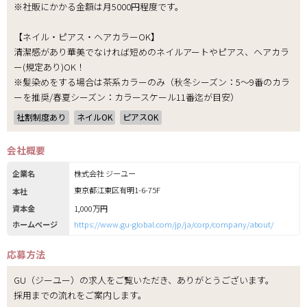
※社販にかかる金額は月5000円程度です。
【ネイル・ピアス・ヘアカラーOK】
清潔感があり華美でなければ短めのネイルアートやピアス、ヘアカラ
ー(規定あり)OK！
※髪染めをする場合は茶系カラーのみ（秋冬シーズン：5～9番のカラ
ーを推奨/春夏シーズン：カラースケール11番迄が目安）
社割制度あり
ネイルOK
ピアスOK
会社概要
企業名
株式会社 ジーユー
東京都江東区有明1-6-75F
本社
資本金
1,000万円
ホームページ
https://www.gu-global.com/jp/ja/corp/company/about/
応募方法
GU（ジーユー）の求人をご覧いただき、ありがとうございます。
採用までの流れをご案内します。