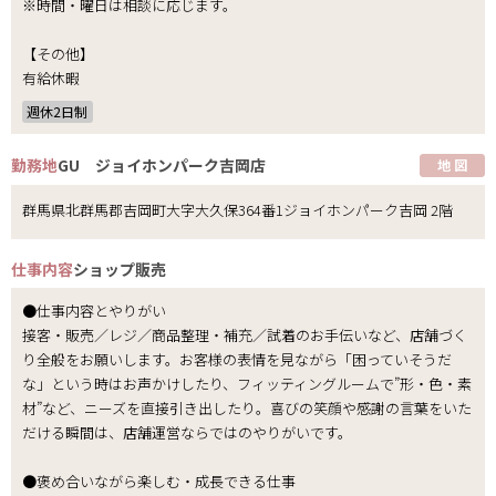
※時間・曜日は相談に応じます。
【その他】
有給休暇
週休2日制
勤務地
GU ジョイホンパーク吉岡店
地 図
群馬県北群馬郡吉岡町大字大久保364番1ジョイホンパーク吉岡 2階
仕事内容
ショップ販売
●仕事内容とやりがい
接客・販売／レジ／商品整理・補充／試着のお手伝いなど、店舗づく
り全般をお願いします。お客様の表情を見ながら「困っていそうだ
な」という時はお声かけしたり、フィッティングルームで”形・色・素
材”など、ニーズを直接引き出したり。喜びの笑顔や感謝の言葉をいた
だける瞬間は、店舗運営ならではのやりがいです。
●褒め合いながら楽しむ・成長できる仕事