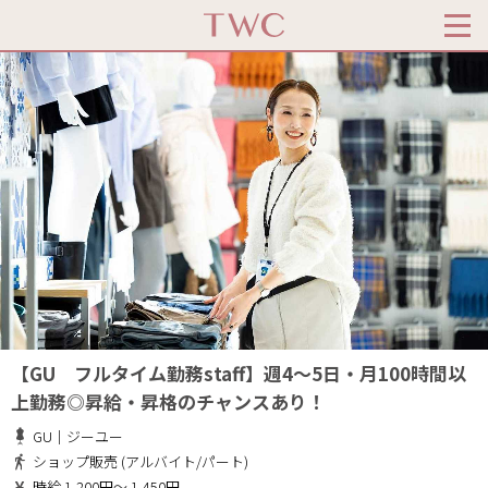
【GU フルタイム勤務staff】週4～5日・月100時間以
上勤務◎昇給・昇格のチャンスあり！
GU｜ジーユー
ショップ販売 (アルバイト/パート)
時給 1,200円～ 1,450円