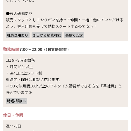
ジしてください。
●導入研修あり
販売スタッフとしてやりがいを持って仲間と一緒に働いていただける
よう、導入研修を受けて勤務スタートするので安心！
社員登用あり
即日から勤務可能
長期で安定
勤務時間
7:00～22:00
（1日実働6時間）
1日6～8時間勤務
・月間100h以上
・週4日以上シフト制
※時間・曜日は相談に応じます。
≪GUでは月間100h以上のフルタイム勤務ができる方を「準社員」と
呼んでいます≫
時短相談OK
休日・休暇
週4～5日