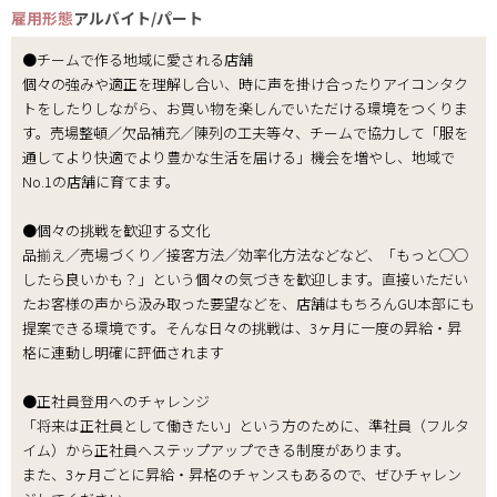
雇用形態
アルバイト/パート
●チームで作る地域に愛される店舗
個々の強みや適正を理解し合い、時に声を掛け合ったりアイコンタク
トをしたりしながら、お買い物を楽しんでいただける環境をつくりま
す。売場整頓／欠品補充／陳列の工夫等々、チームで協力して「服を
通してより快適でより豊かな生活を届ける」機会を増やし、地域で
No.1の店舗に育てます。
●個々の挑戦を歓迎する文化
品揃え／売場づくり／接客方法／効率化方法などなど、「もっと◯◯
したら良いかも？」という個々の気づきを歓迎します。直接いただい
たお客様の声から汲み取った要望などを、店舗はもちろんGU本部にも
提案できる環境です。そんな日々の挑戦は、3ヶ月に一度の昇給・昇
格に連動し明確に評価されます
●正社員登用へのチャレンジ
「将来は正社員として働きたい」という方のために、準社員（フルタ
イム）から正社員へステップアップできる制度があります。
また、3ヶ月ごとに昇給・昇格のチャンスもあるので、ぜひチャレン