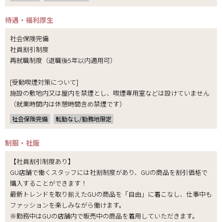
待遇・福利厚生
社会保険完備
社員割引制度
再就職制度（退職後5年以内適用可）
[受動喫煙対策について]
施設の敷地内又は屋内を禁煙とし、喫煙専用室などは設けていません
（就業時間内は休憩時間含め禁煙です）
社会保険完備
転勤なし/勤務地限定
制服・社販
【社員割引制度あり】
GU店舗で働くスタッフには社割制度があり、GUの商品を割引価格で
購入することができます！
最新トレンドを取り揃えたGUの商品を「自由」に着こなし、仕事中も
ファッションを楽しみながら働けます。
※勤務中はGUの店舗内で販売中の商品を着用していただきます。