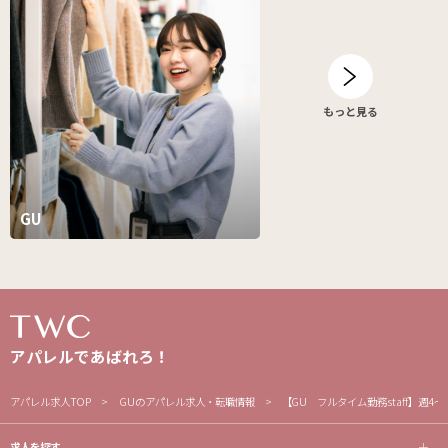
もっと見る
GU
アパレルであばれろ！
アパレル求人TOP
GUのアパレル求人・転職情報
【GU フルタイム勤務staff】週
求人を探す