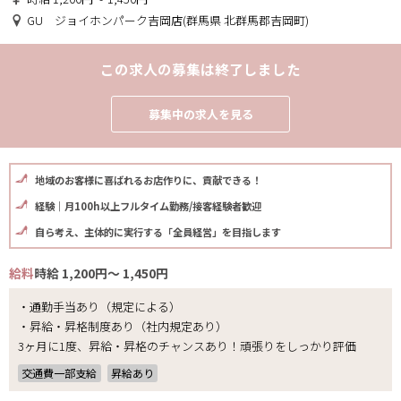
GU ジョイホンパーク吉岡店(群馬県 北群馬郡吉岡町)
この求人の募集は終了しました
募集中の求人を見る
地域のお客様に喜ばれるお店作りに、貢献できる！
経験｜月100h以上フルタイム勤務/接客経験者歓迎
自ら考え、主体的に実行する「全員経営」を目指します
給料
時給 1,200円～ 1,450円
・通勤手当あり（規定による）
・昇給・昇格制度あり（社内規定あり）
3ヶ月に1度、昇給・昇格のチャンスあり！頑張りをしっかり評価
交通費一部支給
昇給あり