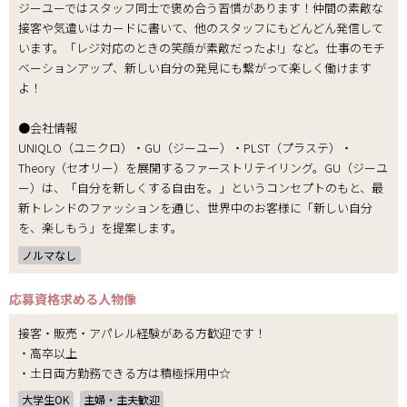
ジーユーではスタッフ同士で褒め合う習慣があります！仲間の素敵な
接客や気遣いはカードに書いて、他のスタッフにもどんどん発信して
います。「レジ対応のときの笑顔が素敵だったよ!」など。仕事のモチ
ベーションアップ、新しい自分の発見にも繋がって楽しく働けます
よ！
●会社情報
UNIQLO（ユニクロ）・GU（ジーユー）・PLST（プラステ）・
Theory（セオリー）を展開するファーストリテイリング。GU（ジーユ
ー）は、「自分を新しくする自由を。」というコンセプトのもと、最
新トレンドのファッションを通じ、世界中のお客様に「新しい自分
を、楽しもう」を提案します。
ノルマなし
応募資格
求める人物像
接客・販売・アパレル経験がある方歓迎です！
・高卒以上
・土日両方勤務できる方は積極採用中☆
大学生OK
主婦・主夫歓迎