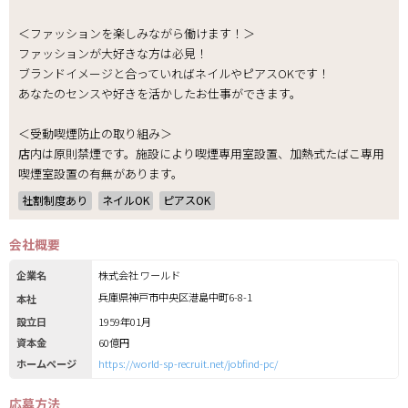
＜ファッションを楽しみながら働けます！＞
ファッションが大好きな方は必見！
ブランドイメージと合っていればネイルやピアスOKです！
あなたのセンスや好きを活かしたお仕事ができます。
＜受動喫煙防止の取り組み＞
店内は原則禁煙です。施設により喫煙専用室設置、加熱式たばこ専用
喫煙室設置の有無があります。
社割制度あり
ネイルOK
ピアスOK
会社概要
企業名
株式会社 ワールド
兵庫県神戸市中央区港島中町6-8-1
本社
設立日
1959年01月
資本金
60億円
ホームページ
https://world-sp-recruit.net/jobfind-pc/
応募方法