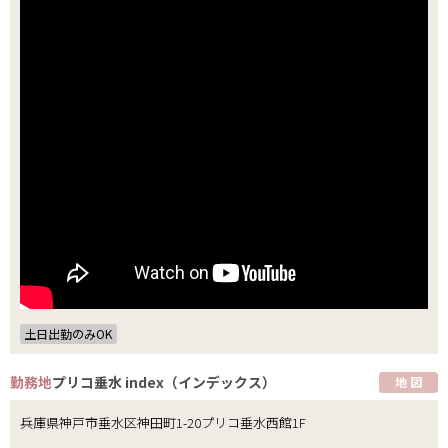
土日出勤のみOK
勤務地
プリコ垂水 index（インデックス）
地 図
兵庫県神戸市垂水区神田町1-20プリコ垂水西館1F