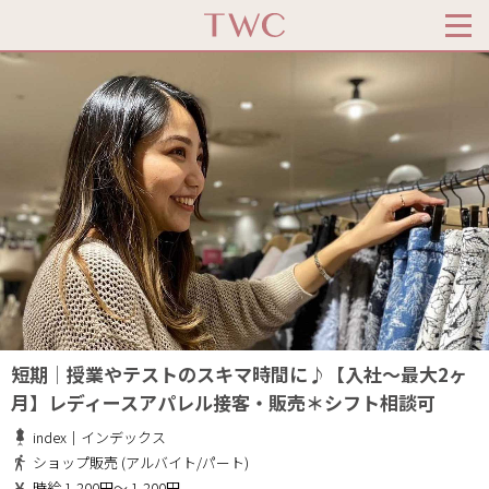
短期│授業やテストのスキマ時間に♪【入社～最大2ヶ
月】レディースアパレル接客・販売＊シフト相談可
index｜インデックス
ショップ販売 (アルバイト/パート)
時給 1,200円～ 1,200円