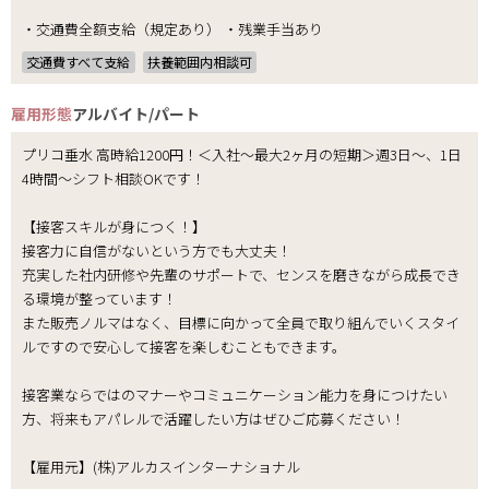
・交通費全額支給（規定あり） ・残業手当あり
交通費すべて支給
扶養範囲内相談可
雇用形態
アルバイト/パート
プリコ垂水 高時給1200円！＜入社～最大2ヶ月の短期＞週3日～、1日
4時間～シフト相談OKです！
【接客スキルが身につく！】
接客力に自信がないという方でも大丈夫！
充実した社内研修や先輩のサポートで、センスを磨きながら成長でき
る環境が整っています！
また販売ノルマはなく、目標に向かって全員で取り組んでいくスタイ
ルですので安心して接客を楽しむこともできます。
接客業ならではのマナーやコミュニケーション能力を身につけたい
方、将来もアパレルで活躍したい方はぜひご応募ください！
【雇用元】(株)アルカスインターナショナル