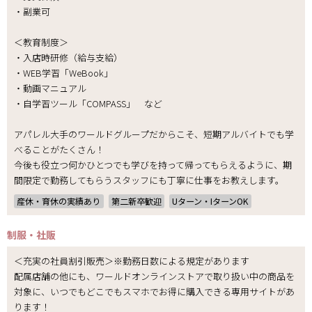
・副業可
＜教育制度＞
・入店時研修（給与支給）
・WEB学習「WeBook」
・動画マニュアル
・自学習ツール「COMPASS」 など
アパレル大手のワールドグループだからこそ、短期アルバイトでも学
べることがたくさん！
今後も役立つ何かひとつでも学びを持って帰ってもらえるように、期
間限定で勤務してもらうスタッフにも丁寧に仕事をお教えします。
産休・育休の実績あり
第二新卒歓迎
Uターン・IターンOK
制服・社販
＜充実の社員割引販売＞※勤務日数による規定があります
配属店舗の他にも、ワールドオンラインストアで取り扱い中の商品を
対象に、いつでもどこでもスマホでお得に購入できる専用サイトがあ
ります！