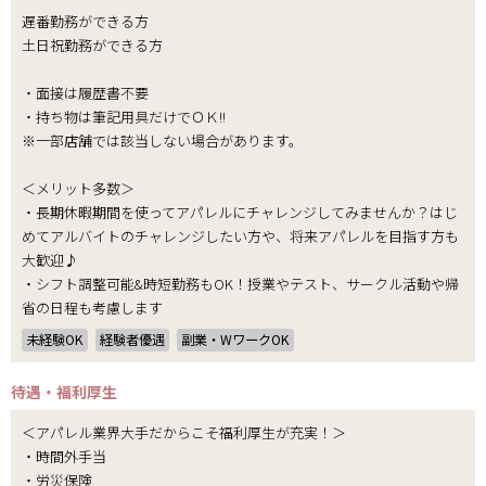
遅番勤務ができる方
土日祝勤務ができる方
・面接は履歴書不要
・持ち物は筆記用具だけでＯＫ!!
※一部店舗では該当しない場合があります。
＜メリット多数＞
・長期休暇期間を使ってアパレルにチャレンジしてみませんか？はじ
めてアルバイトのチャレンジしたい方や、将来アパレルを目指す方も
大歓迎♪
・シフト調整可能&時短勤務もOK！授業やテスト、サークル活動や帰
省の日程も考慮します
未経験OK
経験者優遇
副業・WワークOK
待遇・福利厚生
＜アパレル業界大手だからこそ福利厚生が充実！＞
・時間外手当
・労災保険