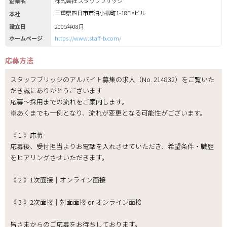
企業名
株式会社 スタッフブリッジ
三重県四日市市泊小柳町1-18F'sビル
本社
設立日
2005年08月
ホームページ
https://www.staff-b.com/
応募方法
スタッフブリッジのアルバイト募集の求人（No. 214832）をご覧いた
だき誠にありがとうございます
応募～採用までの流れをご案内します。
※あくまでも一例となり、流れが変更となる可能性がございます。
《 1 》応募
応募後、受付担当よりお電話を入れさせていただき、希望条件・職歴
をヒアリングさせいただきます。
《 2 》1次面接｜オンライン面接
《 3 》2次面接｜対面面接 or オンライン面接
皆さまからのご応募をお待ちしております。