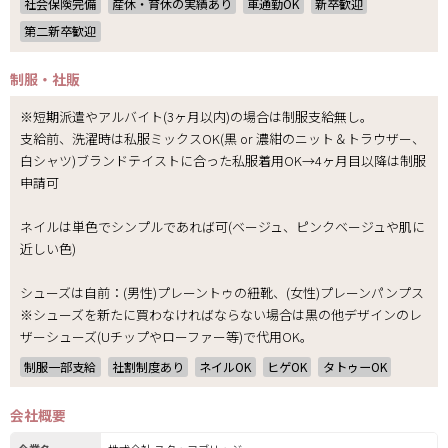
社会保険完備
産休・育休の実績あり
車通勤OK
新卒歓迎
第二新卒歓迎
制服・社販
※短期派遣やアルバイト(3ヶ月以内)の場合は制服支給無し。
支給前、洗濯時は私服ミックスOK(黒 or 濃紺のニット＆トラウザー、
白シャツ)ブランドテイストに合った私服着用OK→4ヶ月目以降は制服
申請可
ネイルは単色でシンプルであれば可(ベージュ、ピンクベージュや肌に
近しい色)
シューズは自前：(男性)プレーントゥの紐靴、(女性)プレーンパンプス
※シューズを新たに買わなければならない場合は黒の他デザインのレ
ザーシューズ(Uチップやローファー等)で代用OK。
制服一部支給
社割制度あり
ネイルOK
ヒゲOK
タトゥーOK
会社概要