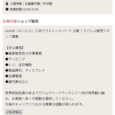
入間市駅 / 武蔵藤沢駅 / 所沢駅
営業時間 10:00~20:00
仕事内容
ショップ販売
dunhill（ダンヒル）三井アウトレットパーク 入間 │アパレル販売スタ
ッフ募集
【主な業務】
◆接客販売及び付帯業務
◆ラッピング
◆レジ、会計補助
◆商品陳列、ディスプレイ
◆在庫管理
◆店内美化など
世界的知名度のあるラグジュアリーブランドにて一流の世界観に触
れ、お客様へ多くの感動を提供してください。
今後のキャリアにつながる貴重な経験が得られます。
ノルマなし