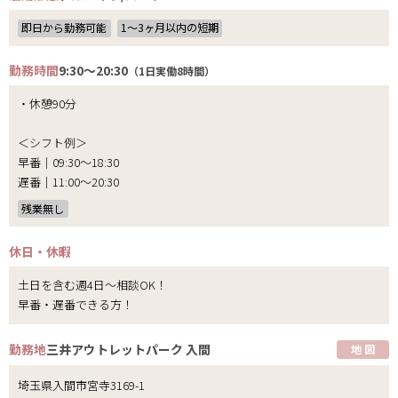
即日から勤務可能
1〜3ヶ月以内の短期
勤務時間
9:30～20:30
（1日実働8時間）
・休憩90分
＜シフト例＞
早番｜09:30～18:30
遅番｜11:00～20:30
残業無し
休日・休暇
土日を含む週4日～相談OK！
早番・遅番できる方！
勤務地
三井アウトレットパーク 入間
地 図
埼玉県入間市宮寺3169-1