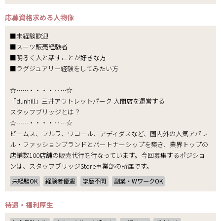
応募資格
求める人物像
■未経験歓迎
■スーツ販売経験者
■明るく人と話すことが好きな方
■ラグジュアリー経験をしてみたい方
☆……・・・・‥…☆
「dunhill」三井アウトレットパーク 入間店を運営する
スタッフブリッジとは？
☆……・・・・‥…☆
ビームス、フルラ、ワコール、アディダスなど、国内外の人気アパレ
ル・ファッションブランドとパートナーシップを築き、業界トップの
店舗数100店舗の販売代行を行なっています。今回募集するポジショ
ンは、スタッフブリッジStore事業部の所属です。
未経験OK
経験者優遇
学歴不問
副業・WワークOK
待遇・福利厚生