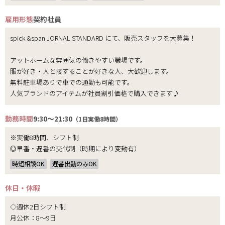
雇用形態
契約社員
spick &span JORNAL STANDARD にて、販売スタッフを大募集！
アットホームな雰囲気の働きやすい職場です。
服が好き・人と接することが好きな人、大歓迎します。
無料駐車場ありで車での通勤も可能です。
人気ブランドのアイテムが社員割引価格で購入できます♪
勤務時間
9:30～21:30
（1日実働8時間）
※実働8時間、シフト制
◎早番・遅番の交代制（時期により変動有）
時短相談OK
遅番出勤のみOK
休日・休暇
◇週休2日シフト制
月公休：8～9日