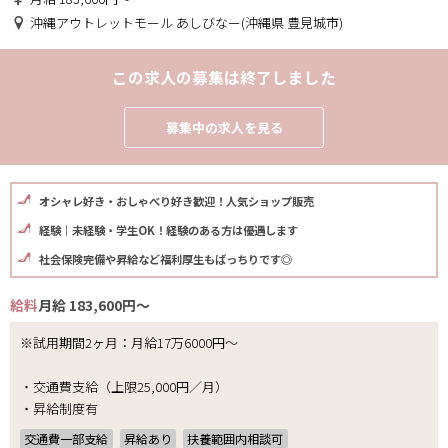
沖縄アウトレットモール あしびなー(沖縄県 豊見城市)
この求人の募集は終了しました
募集中の求人を見る
オシャレ好き・おしゃべり好き歓迎！人気ショップ販売
経験｜未経験・学生OK！経験のある方は優遇します
社会保険完備や昇給など福利厚生もばっちりです◎
給料
月給 183,600円～
※試用期間2ヶ月：月給17万6000円～
・交通費支給（上限25,000円／月）
・昇給制度有
交通費一部支給
昇給あり
扶養範囲内相談可