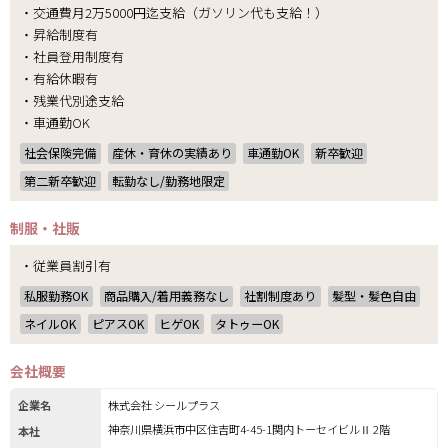
・交通費月2万5000円迄支給（ガソリン代も支給！）
・昇給制度有
・社員登用制度有
・有給休暇有
・残業代別途支給
・車通勤OK
社会保険完備
産休・育休の実績あり
車通勤OK
新卒歓迎
第二新卒歓迎
転勤なし/勤務地限定
制服・社販
・従業員割引有
私服勤務OK
商品購入/着用義務なし
社割制度あり
髪型・髪色自由
ネイルOK
ピアスOK
ヒゲOK
タトゥーOK
会社概要
企業名
株式会社 シールプラス
神奈川県横浜市中区住吉町4-45-1関内トーセイビルⅡ 2階
本社