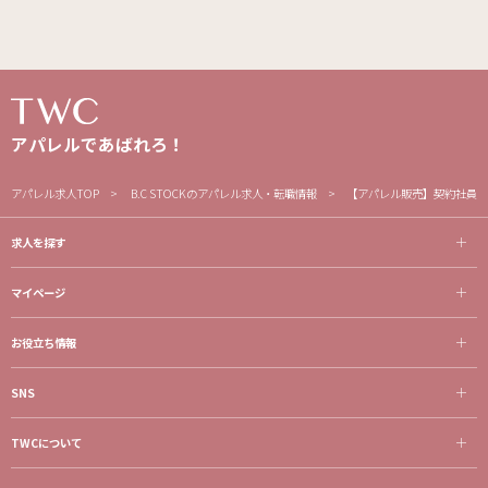
アパレルであばれろ！
アパレル求人TOP
B.C STOCKのアパレル求人・転職情報
【アパレル販売】契約社員募
求人を探す
マイページ
お役立ち情報
SNS
TWCについて