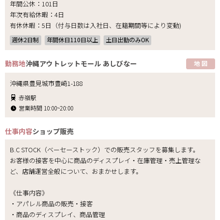
年間公休：101日
年次有給休暇：4日
有休休暇：5日（付与日数は入社日、在籍期間等により変動)
週休2日制
年間休日110日以上
土日出勤のみOK
勤務地
沖縄アウトレットモール あしびなー
地 図
沖縄県豊見城市豊崎1-188
赤嶺駅
営業時間 10:00~20:00
仕事内容
ショップ販売
B.C STOCK（ベーセーストック）での販売スタッフを募集します。
お客様の接客を中心に商品のディスプレイ・在庫管理・売上管理な
ど、店舗運営全般について、おまかせします。
《仕事内容》
・アパレル商品の販売・接客
・商品のディスプレイ、商品管理