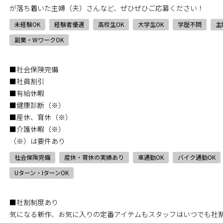
が落ち着いた主婦（夫）さんなど、ぜひぜひご応募ください！
未経験OK
経験者優遇
高校生OK
大学生OK
学歴不問
主
副業・WワークOK
■社会保険完備
■社員割引
■有給休暇
■健康診断（※）
■産休、育休（※）
■介護休暇（※）
（※）は要件あり
社会保険完備
産休・育休の実績あり
車通勤OK
バイク通勤OK
Uターン・IターンOK
■社割制度あり
気になる新作、お気に入りの定番アイテムもスタッフはいつでも社