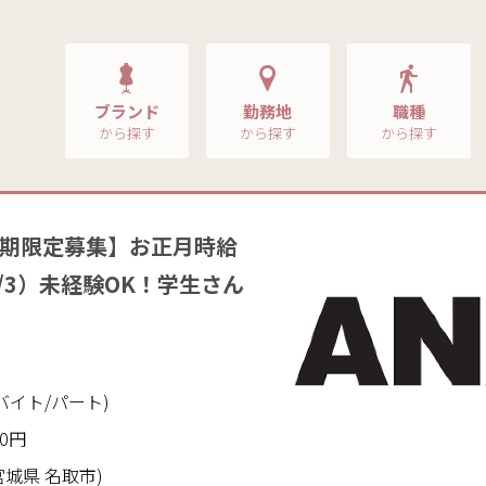
ブランド
勤務地
職種
から探す
から探す
から探す
短期限定募集】お正月時給
～1/3）未経験OK！学生さん
バイト/パート)
00円
城県 名取市)