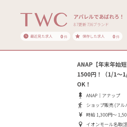
アパレルであばれろ！
8.7更新 736ブランド
0
0
最近見た求人
保存した求人
件
件
ANAP【年末年始
1500円！（1/1
OK！
ANAP｜アナップ
ショップ販売 (アル
時給 1,300円～ 1,5
イオンモール名取(宮