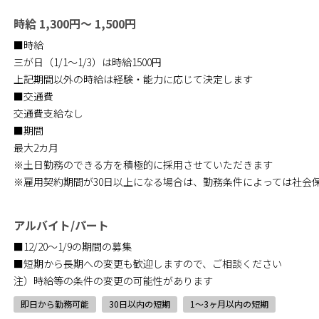
時給 1,300円～ 1,500円
■時給
三が日（1/1～1/3）は時給1500円
上記期間以外の時給は経験・能力に応じて決定します
■交通費
交通費支給なし
■期間
最大2カ月
※土日勤務のできる方を積極的に採用させていただきます
※雇用契約期間が30日以上になる場合は、勤務条件によっては社会
アルバイト/パート
■12/20～1/9の期間の募集
■短期から長期への変更も歓迎しますので、ご相談ください
注）時給等の条件の変更の可能性があります
即日から勤務可能
30日以内の短期
1〜3ヶ月以内の短期