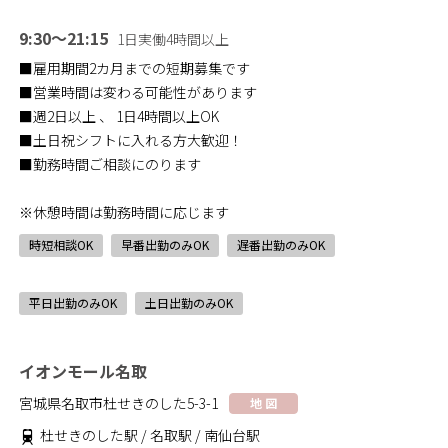
9:30～21:15
1日実働4時間以上
■雇用期間2カ月までの短期募集です
■営業時間は変わる可能性があります
■週2日以上 、 1日4時間以上OK
■土日祝シフトに入れる方大歓迎！
■勤務時間ご相談にのります
※休憩時間は勤務時間に応じます
時短相談OK
早番出勤のみOK
遅番出勤のみOK
平日出勤のみOK
土日出勤のみOK
イオンモール名取
宮城県名取市杜せきのした5-3-1
地 図
杜せきのした駅 / 名取駅 / 南仙台駅